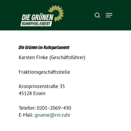
Hit enter to search or ESC to close
Die Grünen im Ruhrparlament
Karsten Finke (Geschäfts­führer)
Frak­ti­ons­ge­schäfts­stelle
Kron­prin­zen­straße 35
45128 Essen
Telefon: 0201−2069−430
E‑Mail:
gruene@​rvr.​ruhr