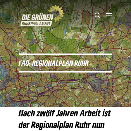
Hit enter to search or ESC to close
FAQ: REGIO­NAL­PLAN RUHR
Nach zwölf Jahren Arbeit ist
der Regio­nal­plan Ruhr nun