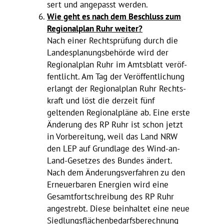
sert und ange­passt werden.
Wie geht es nach dem Beschluss zum
Regio­nal­plan Ruhr weiter?
Nach einer Rechts­prü­fung durch die
Landes­pla­nungs­be­hörde wird der
Regio­nal­plan Ruhr im Amts­blatt veröf­
fent­licht. Am Tag der Veröf­fent­li­chung
erlangt der Regio­nal­plan Ruhr Rechts­
kraft und löst die derzeit fünf
geltenden Regio­nal­pläne ab. Eine erste
Ände­rung des RP Ruhr ist schon jetzt
in Vorbe­rei­tung, weil das Land NRW
den LEP auf Grund­lage des Wind-an-
Land-Gesetzes des Bundes ändert.
Nach dem Ände­rungs­ver­fahren zu den
Erneu­er­baren Ener­gien wird eine
Gesamt­fort­schrei­bung des RP Ruhr
ange­strebt. Diese beinhaltet eine neue
Sied­lungs­flä­chen­be­darfs­be­rech­nung