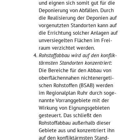
und eignen sich somit gut für die
Depo­nie­rung von Abfällen. Durch
die Reali­sie­rung der Depo­nien auf
vorge­nutzten Stand­orten kann auf
die Errich­tung solcher Anlagen auf
unver­sie­gelten Flächen im Frei­
raum verzichtet werden.
Rohstoff­abbau wird auf den konflik­
tärmsten Stand­orten konzen­triert
:
Die Bereiche für den Abbau von
ober­flä­chen­nahen nicht­en­er­ge­ti­
schen Rohstoffen (BSAB) werden
im Regio­nal­plan Ruhr durch soge­
nannte Vorrang­ge­biete mit der
Wirkung von Eignungs­ge­bieten
gesteuert. Das schließt den
Rohstoff­abbau außer­halb dieser
Gebiete aus und konzen­triert ihn
auf den konflik­tärmsten Stand­