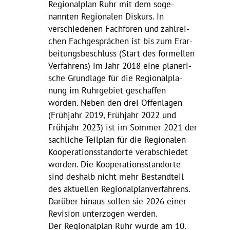
Regio­nal­plan Ruhr mit dem soge­
nannten Regio­nalen Diskurs. In
verschie­denen Fach­foren und zahl­rei­
chen Fach­ge­sprä­chen ist bis zum Erar­
bei­tungs­be­schluss (Start des formellen
Verfah­rens) im Jahr 2018 eine plane­ri­
sche Grund­lage für die Regio­nal­pla­
nung im Ruhr­ge­biet geschaffen
worden. Neben den drei Offen­lagen
(Früh­jahr 2019, Früh­jahr 2022 und
Früh­jahr 2023) ist im Sommer 2021 der
sach­liche Teil­plan für die Regio­nalen
Koope­ra­ti­ons­stand­orte verab­schiedet
worden. Die Koope­ra­ti­ons­stand­orte
sind deshalb nicht mehr Bestand­teil
des aktu­ellen Regio­nal­plan­ver­fah­rens.
Darüber hinaus sollen sie 2026 einer
Revi­sion unter­zogen werden.
Der Regio­nal­plan Ruhr wurde am 10.