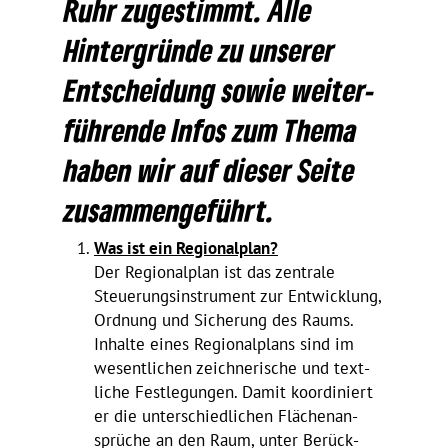
Ruhr zuge­stimmt. Alle
Hinter­gründe zu unserer
Entschei­dung sowie weiter­
füh­rende Infos zum Thema
haben wir auf dieser Seite
zusammengeführt.
Was ist ein Regionalplan?
Der Regio­nal­plan ist das zentrale
Steue­rungs­in­stru­ment zur Entwick­lung,
Ordnung und Siche­rung des Raums.
Inhalte eines Regio­nal­plans sind im
wesent­li­chen zeich­ne­ri­sche und text­
liche Fest­le­gungen. Damit koor­di­niert
er die unter­schied­li­chen Flächen­an­
sprüche an den Raum, unter Berück­