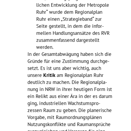
li­chen Entwick­lung der Metro­pole
Ruhr“ wurde dem Regio­nal­plan
Ruhr einen „Stra­te­gie­band“ zur
Seite gestellt, in dem die infor­
mellen Hand­lungs­an­sätze des RVR
zusam­men­fas­send darge­stellt
werden.
In der Gesamt­ab­wä­gung haben sich die
Gründe für eine Zustim­mung durch­ge­
setzt. Es ist uns aber wichtig, auch
unsere
Kritik
am Regio­nal­plan Ruhr
deut­lich zu machen. Die Regio­nal­pla­
nung in NRW in ihrer heutigen Form ist
ein Relikt aus einer Ära in der es darum
ging, indus­tri­ellen Wachs­tums­pro­
zessen Raum zu geben. Die plane­ri­sche
Vorgabe, mit Raum­ord­nungs­plänen
Nutzungs­kon­flikte und Raum­an­sprüche