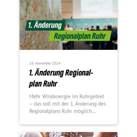
18. November 2024
1. Ände­rung Regio­nal­
plan Ruhr
Mehr Wind­energie im Ruhr­ge­biet
– das soll mit der 1. Ände­rung des
Regio­nal­plans Ruhr möglich…