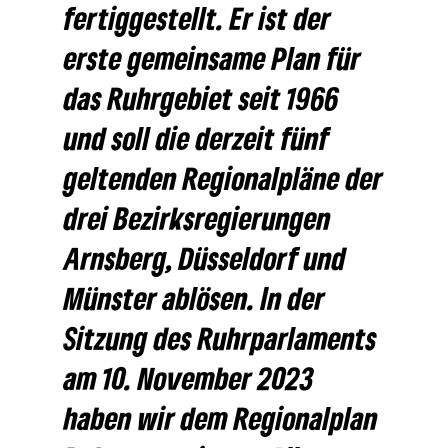
fertig­ge­stellt. Er ist der
erste gemein­same Plan für
das Ruhr­ge­biet seit 1966
und soll die derzeit fünf
geltenden Regio­nal­pläne der
drei Bezirks­re­gie­rungen
Arns­berg, Düssel­dorf und
Münster ablösen. In der
Sitzung des Ruhr­par­la­ments
am 10. November 2023
haben wir dem Regio­nal­plan