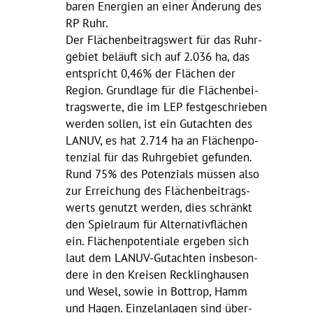
baren Ener­gien an einer Ände­rung des
RP Ruhr.
Der Flächen­bei­trags­wert für das Ruhr­
ge­biet beläuft sich auf 2.036 ha, das
entspricht 0,46% der Flächen der
Region. Grund­lage für die Flächen­bei­
trags­werte, die im LEP fest­ge­schrieben
werden sollen, ist ein Gutachten des
LANUV, es hat 2.714 ha an Flächen­po­
ten­zial für das Ruhr­ge­biet gefunden.
Rund 75% des Poten­zials müssen also
zur Errei­chung des Flächen­bei­trags­
werts genutzt werden, dies schränkt
den Spiel­raum für Alter­na­tiv­flä­chen
ein. Flächen­po­ten­tiale ergeben sich
laut dem LANUV-Gutachten insbe­son­
dere in den Kreisen
Reck­ling­hausen
und Wesel, sowie in Bottrop, Hamm
und Hagen. Einzel­an­lagen sind über­