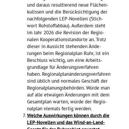
und daraus resul­tie­rend neue Flächen­
ku­lissen und die Berück­sich­ti­gung der
nach­fol­genden LEP-Novellen (Stich­
wort Rohstoff­abbau). Außerdem steht
im Jahr 2026 die Revi­sion der Regio­
nalen Koope­ra­ti­ons­stand­orte an. Trotz
dieser in Aussicht stehenden Ände­
rungen beim Regio­nal­plan Ruhr, ist ein
Beschluss wichtig, um eine Arbeits­
grund­lage für Ände­rungs­ver­fahren
haben. Regio­nal­plan­än­de­rungs­ver­fahren
sind üblich und normales Geschäft der
Regio­nal­pla­nungs­be­hörden. Würde man
auf alle etwa­igen Ände­rungen mit dem
Gesamt­plan warten, würde der Regio­
nal­plan niemals fertig werden.
Welche Auswir­kungen können durch die
LEP-Novellen und das Wind-an-Land-