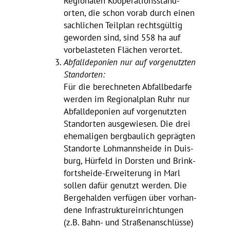
Regio­nalen Koope­ra­ti­ons­stand­
orten, die schon vorab durch einen
sach­li­chen Teil­plan rechts­gültig
geworden sind, sind 558 ha auf
vorbe­las­teten Flächen verortet.
Abfall­de­po­nien nur auf vorge­nutzten
Standorten:
Für die berech­neten Abfall­be­darfe
werden im Regio­nal­plan Ruhr nur
Abfall­de­po­nien auf vorge­nutzten
Stand­orten ausge­wiesen. Die drei
ehema­ligen berg­bau­lich geprägten
Stand­orte Lohmanns­heide in Duis­
burg, Hürfeld in Dorsten und Brink­
fort­sheide-Erwei­te­rung in Marl
sollen dafür genutzt werden. Die
Berge­halden verfügen über vorhan­
dene Infra­struk­tur­ein­rich­tungen
(z.B. Bahn- und Stra­ßen­an­schlüsse)