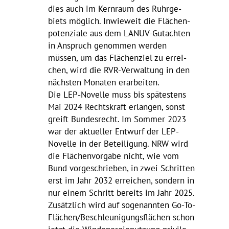
dies auch im Kern­raum des Ruhr­ge­
biets möglich. Inwie­weit die Flächen­
po­ten­ziale aus dem LANUV-Gutachten
in Anspruch genommen werden
müssen, um das Flächen­ziel zu errei­
chen, wird die RVR-Verwal­tung in den
nächsten Monaten erarbeiten.
Die LEP-Novelle muss bis spätes­tens
Mai 2024 Rechts­kraft erlangen, sonst
greift Bundes­recht. Im Sommer 2023
war der aktu­eller Entwurf der LEP-
Novelle in der Betei­li­gung. NRW wird
die Flächen­vor­gabe nicht, wie vom
Bund vorge­schrieben, in zwei Schritten
erst im Jahr 2032 errei­chen, sondern in
nur einem Schritt bereits im Jahr 2025.
Zusätz­lich wird auf soge­nannten Go-To-
Flächen­/­Be­schleu­ni­gungs­flä­chen schon