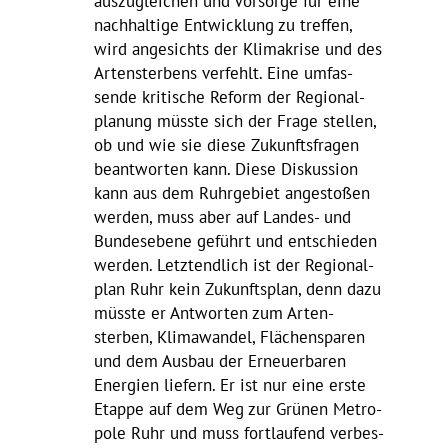
auszu­glei­chen und Vorsorge für eine
nach­hal­tige Entwick­lung zu treffen,
wird ange­sichts der Klima­krise und des
Arten­ster­bens verfehlt. Eine umfas­
sende kriti­sche Reform der Regio­nal­
pla­nung müsste sich der Frage stellen,
ob und wie sie diese Zukunfts­fragen
beant­worten kann. Diese Diskus­sion
kann aus dem Ruhr­ge­biet ange­stoßen
werden, muss aber auf Landes- und
Bundes­ebene geführt und entschieden
werden. Letzt­end­lich ist der Regio­nal­
plan Ruhr kein Zukunfts­plan, denn dazu
müsste er Antworten zum Arten­
sterben, Klima­wandel, Flächen­sparen
und dem Ausbau der Erneu­er­baren
Ener­gien liefern. Er ist nur eine erste
Etappe auf dem Weg zur Grünen Metro­
pole Ruhr und muss fort­lau­fend verbes­