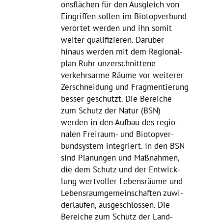
ons­flä­chen für den Ausgleich von
Eingriffen sollen im Biotop­ver­bund
verortet werden und ihn somit
weiter quali­fi­zieren. Darüber
hinaus werden mit dem Regio­nal­
plan Ruhr unzer­schnit­tene
verkehrs­arme Räume vor weiterer
Zerschnei­dung und Frag­men­tie­rung
besser geschützt. Die Bereiche
zum Schutz der Natur (BSN)
werden in den Aufbau des regio­
nalen Frei­raum- und Biotop­ver­
bund­system inte­griert. In den BSN
sind Planungen und Maßnahmen,
die dem Schutz und der Entwick­
lung wert­voller Lebens­räume und
Lebens­raum­ge­mein­schaften zuwi­
der­laufen, ausge­schlossen. Die
Bereiche zum Schutz der Land­