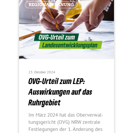
REGIO­NAL­PLA­NUNG
23. Oktober 2024
OVG-Urteil zum LEP:
Auswir­kungen auf das
Ruhrgebiet
Im März 2024 hat das Ober­ver­wal­
tungs­ge­richt (OVG) NRW zentrale
Fest­le­gungen der 1. Ände­rung des