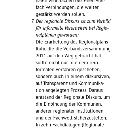
nalen Grün­flä­chen bestehen viel­
fach Verbin­dungen, die weiter
gestärkt werden sollen.
Der regio­nale Diskurs
ist zum Vorbild
für infor­melle Vorar­beiten bei Regio­
nal­plänen geworden:
Die Erar­bei­tung des Regio­nal­plans
Ruhr, die die Verbands­ver­samm­lung
2011 auf den Weg gebracht hat,
sollte nicht nur in einem rein
formalen Verfahren geschehen,
sondern auch in einem diskur­siven,
auf Trans­pa­renz und Kommu­ni­ka­
tion ange­legten Prozess. Daraus
entstand der Regio­nale Diskurs, um
die Einbin­dung der Kommunen,
anderer regio­naler Insti­tu­tionen
und der Fach­welt sicher­zu­stellen.
In zehn Fach­dia­logen (Regio­nale