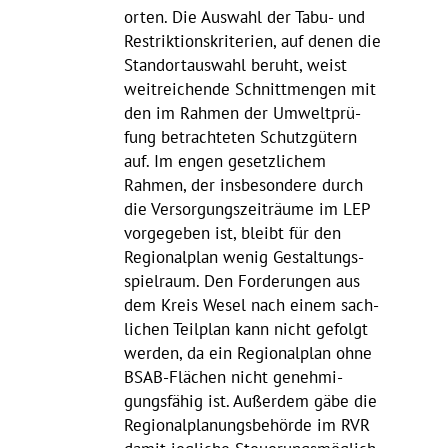
orten. Die Auswahl der Tabu- und
Restrik­ti­ons­kri­te­rien, auf denen die
Stand­ort­aus­wahl beruht, weist
weit­rei­chende Schnitt­mengen mit
den im Rahmen der Umwelt­prü­
fung betrach­teten Schutz­gü­tern
auf. Im engen gesetz­li­chem
Rahmen, der insbe­son­dere durch
die Versor­gungs­zeit­räume im LEP
vorge­geben ist, bleibt für den
Regio­nal­plan wenig Gestal­tungs­
spiel­raum.
Den Forde­rungen aus
dem Kreis Wesel nach einem sach­
li­chen Teil­plan kann nicht gefolgt
werden,
da ein Regio­nal­plan ohne
BSAB-Flächen nicht geneh­mi­
gungs­fähig ist. Außerdem gäbe die
Regio­nal­pla­nungs­be­hörde im RVR