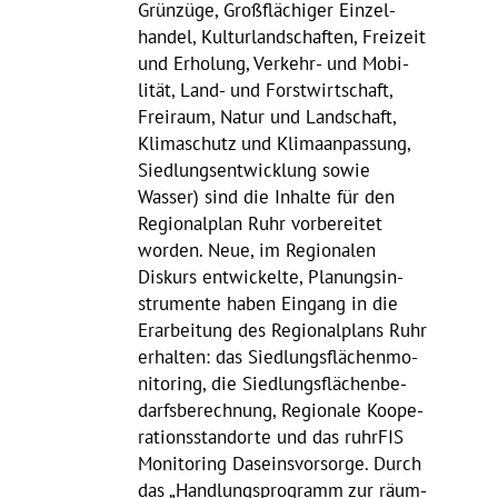
Grün­züge, Groß­flä­chiger Einzel­
handel, Kultur­land­schaften, Frei­zeit
und Erho­lung, Verkehr- und Mobi­
lität, Land- und Forst­wirt­schaft,
Frei­raum, Natur und Land­schaft,
Klima­schutz und Klima­an­pas­sung,
Sied­lungs­ent­wick­lung sowie
Wasser) sind die Inhalte für den
Regio­nal­plan Ruhr vorbe­reitet
worden. Neue, im Regio­nalen
Diskurs entwi­ckelte, Planungs­in­
stru­mente haben Eingang in die
Erar­bei­tung des Regio­nal­plans Ruhr
erhalten: das Sied­lungs­flä­chen­mo­
ni­to­ring, die Sied­lungs­flä­chen­be­
darfs­be­rech­nung, Regio­nale Koope­
ra­ti­ons­stand­orte und das ruhrFIS
Moni­to­ring Daseins­vor­sorge. Durch
das „Hand­lungs­pro­gramm zur räum­