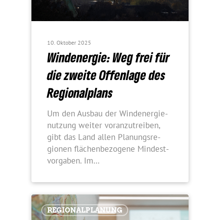
10. Oktober 2025
Wind­energie: Weg frei für
die zweite Offen­lage des
Regionalplans
Um den Ausbau der Wind­ener­gie­
nut­zung weiter voran­zu­treiben,
gibt das Land allen Planungs­re­
gionen flächen­be­zo­gene Mindest­
vor­gaben. Im…
REGIO­NAL­PLA­NUNG