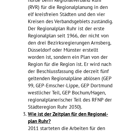
(RVR) für die Regio­nal­pla­nung in den
elf kreis­freien Städten und den vier
Kreisen des Verbands­ge­biets zuständig.
Der Regio­nal­plan Ruhr ist der erste
Regio­nal­plan seit 1966, der nicht von
den drei Bezirks­re­gie­rungen Arns­berg,
Düssel­dorf oder Münster erstellt
worden ist, sondern ein Plan von der
Region für die Region ist. Er wird nach
der Beschluss­fas­sung die derzeit fünf
geltenden Regio­nal­pläne ablösen (GEP
99, GEP-Emscher-Lippe, GEP Dort­mund
west­li­cher Teil, GEP Bochum/​Hagen,
regio­nal­pla­ne­ri­scher Teil des RFNP der
Städ­te­re­gion Ruhr 2030).
Wie ist der Zeit­plan für den Regio­nal­
plan Ruhr?
2011 star­teten die Arbeiten für den