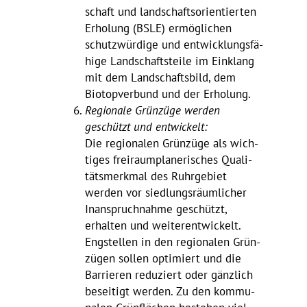
schaft und land­schafts­ori­en­tierten
Erho­lung (BSLE) ermög­li­chen
schutz­wür­dige und entwick­lungs­fä­
hige Land­schafts­teile im Einklang
mit dem Land­schafts­bild, dem
Biotop­ver­bund und der Erholung.
Regio­nale Grün­züge werden
geschützt und entwickelt:
Die regio­nalen Grün­züge als wich­
tiges frei­raum­pla­ne­ri­sches Quali­
täts­merkmal des Ruhr­ge­biet
werden vor sied­lungs­räum­li­cher
Inan­spruch­nahme geschützt,
erhalten und weiter­ent­wi­ckelt.
Engstellen in den regio­nalen Grün­
zügen sollen opti­miert und die
Barrieren redu­ziert oder gänz­lich
besei­tigt werden. Zu den kommu­