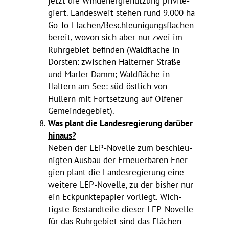
jetzt die Wind­ener­gie­nut­zung privi­le­
giert. Landes­weit stehen rund 9.000 ha
Go-To-Flächen­/­Be­schleu­ni­gungs­flä­chen
bereit, wovon sich aber nur zwei im
Ruhr­ge­biet befinden (Wald­fläche in
Dorsten: zwischen Halterner Straße
und Marler Damm; Wald­fläche in
Haltern am See: süd-östlich von
Hullern mit Fort­set­zung auf Olfener
Gemeindegebiet).
Was plant die Landes­re­gie­rung darüber
hinaus?
Neben der LEP-Novelle zum beschleu­
nigten Ausbau der Erneu­er­baren Ener­
gien plant die Landes­re­gie­rung eine
weitere LEP-Novelle, zu der bisher nur
ein Eckpunk­te­pa­pier vorliegt. Wich­
tigste Bestand­teile dieser LEP-Novelle
für das Ruhr­ge­biet sind das Flächen­