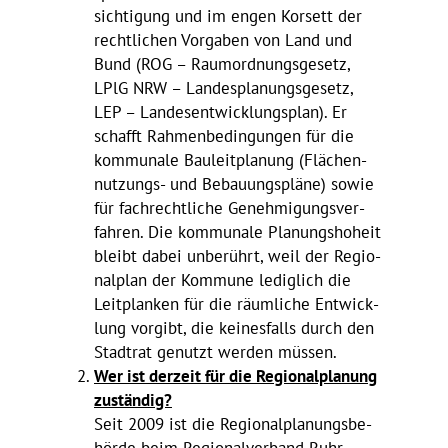
sich­ti­gung und im engen Korsett der
recht­li­chen Vorgaben von Land und
Bund (ROG – Raum­ord­nungs­ge­setz,
LPlG NRW – Landes­pla­nungs­ge­setz,
LEP – Landes­ent­wick­lungs­plan). Er
schafft Rahmen­be­din­gungen
für die
kommu­nale Bauleit­pla­nung (Flächen­
nut­zungs- und Bebau­ungs­pläne) sowie
für fach­recht­liche Geneh­mi­gungs­ver­
fahren. Die kommu­nale Planungs­ho­heit
bleibt dabei unbe­rührt, weil der Regio­
nal­plan der Kommune ledig­lich die
Leit­planken für die räum­liche Entwick­
lung vorgibt, die keines­falls durch den
Stadtrat genutzt werden müssen.
Wer ist derzeit für die Regio­nal­pla­nung
zuständig?
Seit 2009 ist die Regio­nal­pla­nungs­be­
hörde beim Regio­nal­ver­band Ruhr