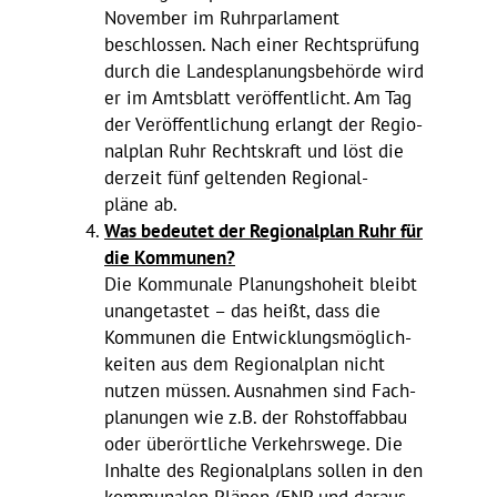
November im Ruhr­par­la­ment
beschlossen. Nach einer Rechts­prü­fung
durch die Landes­pla­nungs­be­hörde wird
er im Amts­blatt veröf­fent­licht. Am Tag
der Veröf­fent­li­chung erlangt der Regio­
nal­plan Ruhr Rechts­kraft und löst die
derzeit fünf geltenden Regio­nal­
pläne ab.
Was bedeutet der Regio­nal­plan Ruhr für
die Kommunen?
Die Kommu­nale Planungs­ho­heit bleibt
unan­ge­tastet – das heißt, dass die
Kommunen die Entwick­lungs­mög­lich­
keiten aus dem Regio­nal­plan nicht
nutzen müssen. Ausnahmen sind Fach­
pla­nungen wie z.B. der Rohstoff­abbau
oder über­ört­liche Verkehrs­wege. Die
Inhalte des Regio­nal­plans sollen in den
kommu­nalen Plänen (FNP und daraus