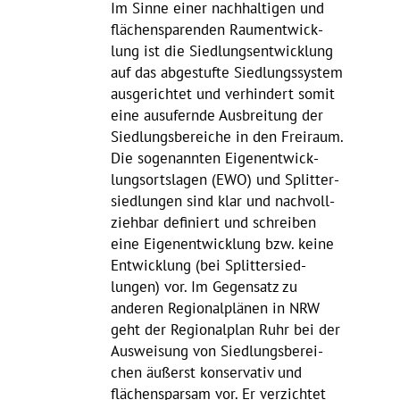
Im Sinne einer nach­hal­tigen und
flächen­spa­renden Raum­ent­wick­
lung ist die Sied­lungs­ent­wick­lung
auf das abge­stufte Sied­lungs­system
ausge­richtet und verhin­dert somit
eine ausufernde Ausbrei­tung der
Sied­lungs­be­reiche in den Frei­raum.
Die soge­nannten Eigen­ent­wick­
lungs­orts­lagen (EWO) und Split­ter­
sied­lungen sind klar und nach­voll­
ziehbar defi­niert und schreiben
eine Eigen­ent­wick­lung bzw. keine
Entwick­lung (bei Split­ter­sied­
lungen) vor. Im Gegen­satz zu
anderen Regio­nal­plänen in NRW
geht der Regio­nal­plan Ruhr bei der
Auswei­sung von Sied­lungs­be­rei­
chen äußerst konser­vativ und
flächen­sparsam vor. Er verzichtet