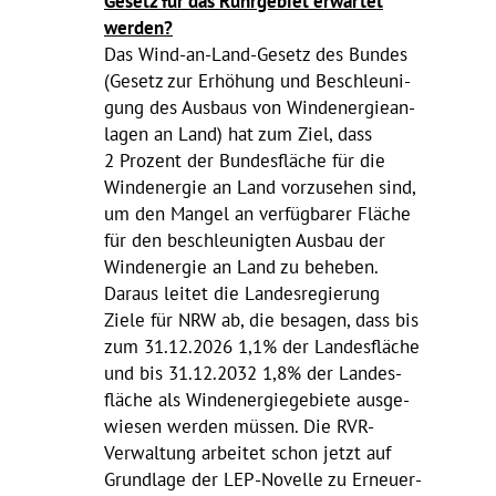
Gesetz für das Ruhr­ge­biet erwartet
werden?
Das Wind-an-Land-Gesetz des Bundes
(Gesetz zur Erhö­hung und Beschleu­ni­
gung des Ausbaus von Wind­ener­gie­an­
lagen an Land) hat zum Ziel, dass
2 Prozent der Bundes­fläche für die
Wind­energie an Land vorzu­sehen sind,
um den Mangel an verfüg­barer Fläche
für den beschleu­nigten Ausbau der
Wind­energie an Land zu beheben.
Daraus leitet die Landes­re­gie­rung
Ziele für NRW ab, die besagen, dass bis
zum 31.12.2026 1,1% der Landes­fläche
und bis 31.12.2032 1,8% der Landes­
fläche als Wind­ener­gie­ge­biete ausge­
wiesen werden müssen. Die RVR-
Verwal­tung arbeitet schon jetzt auf
Grund­lage der LEP-Novelle zu Erneu­er­