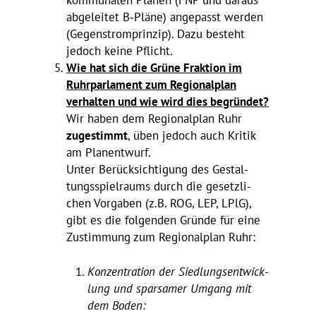
abge­leitet B‑Pläne) ange­passt werden
(Gegen­strom­prinzip). Dazu besteht
jedoch keine Pflicht.
Wie hat sich die Grüne Frak­tion im
Ruhr­par­la­ment zum Regio­nal­plan
verhalten und wie wird dies begründet?
Wir haben dem Regio­nal­plan Ruhr
zuge­stimmt
, üben jedoch auch Kritik
am Planentwurf.
Unter Berück­sich­ti­gung des Gestal­
tungs­spiel­raums durch die gesetz­li­
chen Vorgaben (z.B. ROG, LEP, LPlG),
gibt es die folgenden Gründe für eine
Zustim­mung zum Regio­nal­plan Ruhr:
Konzen­tra­tion der Sied­lungs­ent­wick­
lung und spar­samer Umgang mit
dem Boden: