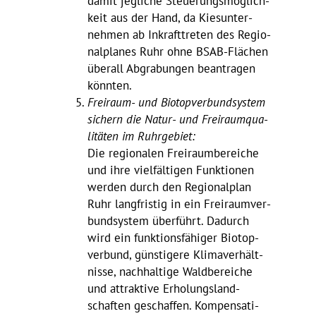
damit jegliche Steue­rungs­mög­lich­
keit aus der Hand, da Kies­un­ter­
nehmen ab Inkraft­treten des Regio­
nal­planes Ruhr ohne BSAB-Flächen
überall Abgra­bungen bean­tragen
könnten.
Frei­raum- und Biotop­ver­bund­system
sichern die Natur- und Frei­raum­qua­
li­täten im Ruhrgebiet:
Die regio­nalen Frei­raum­be­reiche
und ihre viel­fäl­tigen Funk­tionen
werden durch den Regio­nal­plan
Ruhr lang­fristig in ein Frei­raum­ver­
bund­system über­führt. Dadurch
wird ein funk­ti­ons­fä­higer Biotop­
ver­bund, güns­ti­gere Klima­ver­hält­
nisse, nach­hal­tige Wald­be­reiche
und attrak­tive Erho­lungs­land­
schaften geschaffen. Kompen­sa­ti­