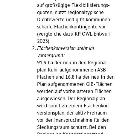
auf groß­zü­gige Flexi­bi­li­sie­rungs­
quoten, nutzt regio­nal­ty­pi­sche
Dich­te­werte und gibt kommu­nen­
scharfe Flächen­kon­tin­gente vor
(vergleiche dazu RP OWL Entwurf
2023).
Flächen­kon­ver­sion steht im
Vordergrund:
91,9 ha der neu in den Regio­nal­
plan Ruhr aufge­nom­menen ASB-
Flächen und 16,8 ha der neu in den
Plan aufge­nom­menen GIB-Flächen
werden auf vorbe­las­teten Flächen
ausge­wiesen. Der Regio­nal­plan
wird somit zu einem Flächen­kon­
ver­si­ons­plan, der aktiv Frei­raum
vor der Inan­spruch­nahme für den
Sied­lungs­raum schützt. Bei den