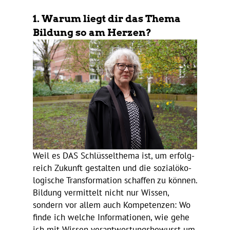
1. Warum liegt dir das Thema
Bildung so am Herzen?
Weil es DAS Schlüs­sel­thema ist, um erfolg­
reich Zukunft gestalten und die sozi­al­öko­
lo­gi­sche Trans­for­ma­tion schaffen zu können.
Bildung vermit­telt nicht nur Wissen,
sondern vor allem auch Kompe­tenzen: Wo
finde ich welche Infor­ma­tionen, wie gehe
ich mit Wissen verant­wor­tungs­be­wusst um,