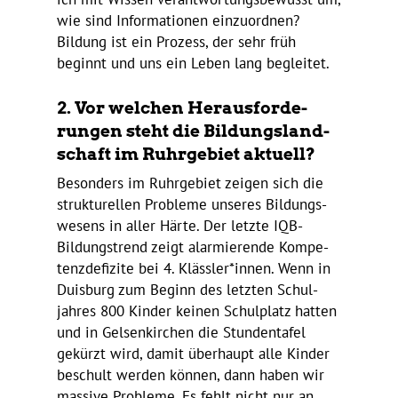
wie sind Infor­ma­tionen einzu­ordnen?
Bildung ist ein Prozess, der sehr früh
beginnt und uns ein Leben lang begleitet.
2. Vor welchen Heraus­for­de­
rungen steht die Bildungs­land­
schaft im Ruhr­ge­biet aktuell?
Beson­ders im Ruhr­ge­biet zeigen sich die
struk­tu­rellen Probleme unseres Bildungs­
we­sens in aller Härte. Der letzte IQB-
Bildungs­trend zeigt alar­mie­rende Kompe­
tenz­de­fi­zite bei 4. Klässler*innen. Wenn in
Duis­burg zum Beginn des letzten Schul­
jahres 800 Kinder keinen Schul­platz hatten
und in Gelsen­kir­chen die Stun­den­tafel
gekürzt wird, damit über­haupt alle Kinder
beschult werden können, dann haben wir
massive Probleme. Es fehlt nicht nur an