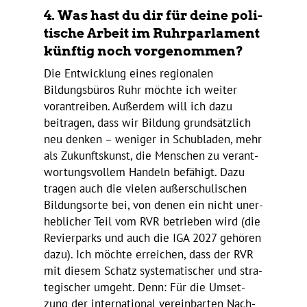
4. Was hast du dir für deine poli­
ti­sche Arbeit im Ruhr­par­la­ment
künftig noch vorgenommen?
Die Entwick­lung eines regio­nalen
Bildungs­büros Ruhr möchte ich weiter
voran­treiben. Außerdem will ich dazu
beitragen, dass wir Bildung grund­sätz­lich
neu denken – weniger in Schub­laden, mehr
als Zukunfts­kunst, die Menschen zu verant­
wor­tungs­vollem Handeln befä­higt. Dazu
tragen auch die vielen außer­schu­li­schen
Bildungs­orte bei, von denen ein nicht uner­
heb­li­cher Teil vom RVR betrieben wird (die
Revier­parks und auch die IGA 2027 gehören
dazu). Ich möchte errei­chen, dass der RVR
mit diesem Schatz syste­ma­ti­scher und stra­
te­gi­scher umgeht. Denn: Für die Umset­
zung der inter­na­tional verein­barten Nach­