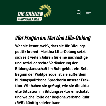
Hit enter to search or ESC to close
Vier Fragen an: Martina Lilla-Oblong
Wer sie kennt, weiß, dass sie für Bildungs­
po­litik brennt: Martina
Lilla-Oblong setzt
sich seit vielen Jahren für eine nach­hal­tige
und sozial gerechte
Verän­de­rung der
Bildungs­land­schaft im Ruhr­ge­biet ein. Seit
Beginn der Wahl­pe­riode ist sie außerdem
bildungs­po­li­ti­sche Spre­cherin unserer Frak­
tion. Wir haben sie gefragt, wie sie die aktu­
elle Situa­tion im Bildungs­sektor einschätzt
und welche Rolle der Regio­nal­ver­band Ruhr
(RVR) künftig spielen kann.