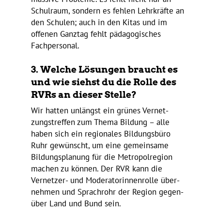
Schul­raum, sondern es fehlen Lehr­kräfte an
den Schulen; auch in den Kitas und im
offenen Ganztag fehlt pädago­gi­sches
Fachpersonal.
3. Welche Lösungen braucht es
und wie siehst du die Rolle des
RVRs an dieser Stelle?
Wir hatten unlängst ein grünes Vernet­
zungs­treffen zum Thema Bildung – alle
haben sich ein regio­nales Bildungs­büro
Ruhr gewünscht, um eine gemein­same
Bildungs­pla­nung für die Metro­pol­re­gion
machen zu können. Der RVR kann die
Vernetzer- und Mode­ra­to­rin­nen­rolle über­
nehmen und Sprach­rohr der Region gegen­
über Land und Bund sein.