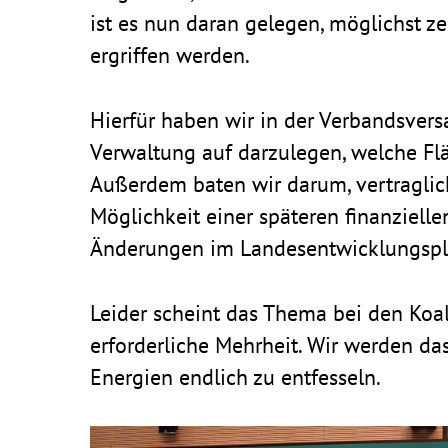
ist es nun daran gelegen, möglichst ze
ergriffen werden.
Hierfür haben wir in der Verbands­ver
Verwal­tung auf darzu­legen, welche Fl
Außerdem baten wir darum, vertrag­liche
Möglich­keit einer späteren finan­zi­ell
Ände­rungen im Landes­ent­wick­lungs­p
Leider scheint das Thema bei den Koal­
erfor­der­liche Mehr­heit. Wir werden d
Ener­gien endlich zu entfesseln.