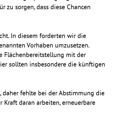
für zu sorgen, dass diese Chancen
cht. In diesem forderten wir die
n genannten Vorhaben umzu­setzen.
lächen­be­reit­stel­lung mit der
er sollten insbe­son­dere die künf­tigen
, daher fehlte bei der Abstim­mung die
 Kraft daran arbeiten, erneu­er­bare