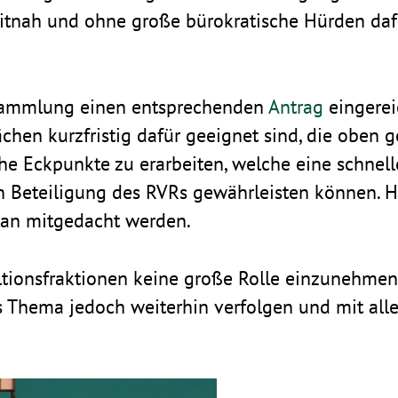
itnah und ohne große büro­kra­ti­sche Hürden da
­samm­lung einen entspre­chenden
Antrag
einge­rei
ächen kurz­fristig dafür geeignet sind, die obe
 Eckpunkte zu erar­beiten, welche eine schnelle F
en Betei­li­gung des RVRs gewähr­leisten können. Hi
lan mitge­dacht werden.
ti­ons­frak­tionen keine große Rolle einzu­nehmen
as Thema jedoch weiterhin verfolgen und mit aller