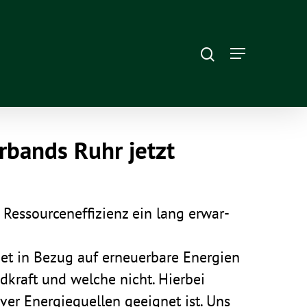
r­bands Ruhr jetzt
ssour­cen­ef­fi­zienz ein lang erwar­
et in Bezug auf erneu­er­bare Ener­gien
d­kraft und welche nicht. Hierbei
iver Ener­gie­quellen geeignet ist. Uns