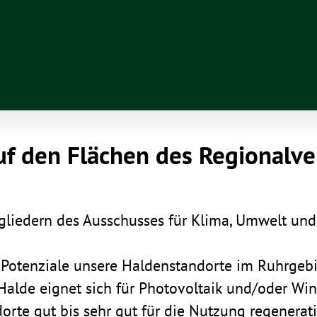
auf den Flächen des Regio­nal­ve
lie­dern des Ausschusses für Klima, Umwelt und Re
 Poten­ziale unsere
Halden­stand­orte
im Ruhr­ge­bi
e
alde eignet sich für Photo­vol­taik und/​oder Win
­orte gut bis sehr gut für die Nutzung rege­ne­ra­t