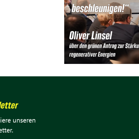
letter
iere unseren
tter.