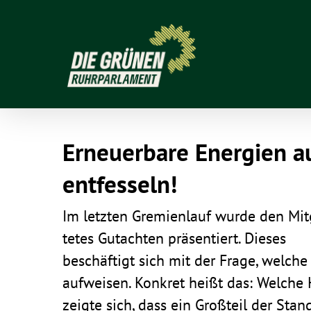
Erneu­er­bare Ener­gien 
entfesseln!
Im letzten Gremi­en­lauf wurde den Mitg
tetes Gutachten präsen­tiert. Dieses
beschäf­tigt sich mit der Frage, welche
Hit enter to search or ESC to clos
aufweisen. Konkret heißt das: Welche H
zeigte sich, dass ein Groß­teil der Stand