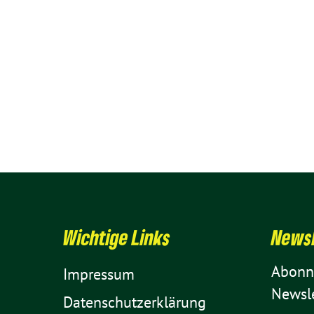
Wich­tige Links
News­
Abon­n
Impressum
Newsle
Daten­schutz­er­klä­rung