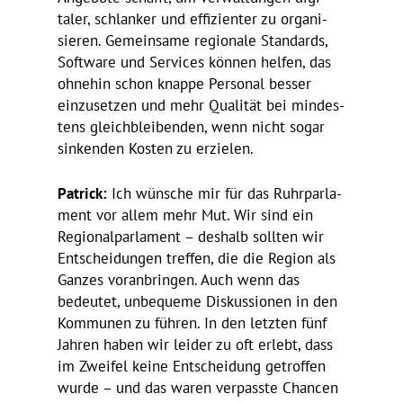
taler, schlanker und effi­zi­enter zu orga­ni­
sieren. Gemein­same regio­nale Stan­dards,
Soft­ware und Services können helfen, das
ohnehin schon knappe Personal besser
einzu­setzen und mehr Qualität bei mindes­
tens gleich­blei­benden, wenn nicht sogar
sinkenden Kosten zu erzielen.
Patrick:
Ich wünsche mir für das Ruhr­par­la­
ment vor allem mehr Mut. Wir sind ein
Regio­nal­par­la­ment – deshalb sollten wir
Entschei­dungen treffen, die die Region als
Ganzes voran­bringen. Auch wenn das
bedeutet, unbe­queme Diskus­sionen in den
Kommunen zu führen. In den letzten fünf
Jahren haben wir leider zu oft erlebt, dass
im Zweifel keine Entschei­dung getroffen
wurde – und das waren verpasste Chancen