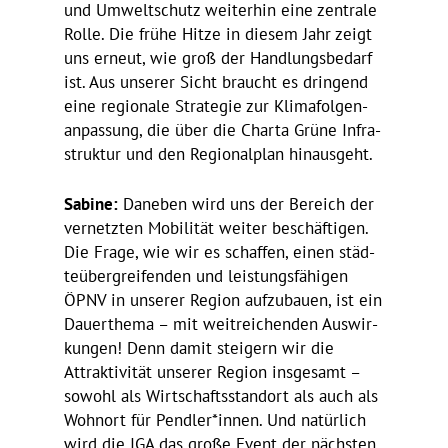
und Umwelt­schutz weiterhin eine zentrale
Rolle. Die frühe Hitze in diesem Jahr zeigt
uns erneut, wie groß der Hand­lungs­be­darf
ist. Aus unserer Sicht braucht es drin­gend
eine regio­nale Stra­tegie zur Klima­fol­gen­
an­pas­sung, die über die Charta Grüne Infra­
struktur und den Regio­nal­plan hinausgeht.
Sabine:
Daneben wird uns der Bereich der
vernetzten Mobi­lität weiter beschäf­tigen.
Die Frage, wie wir es schaffen, einen städ­
te­über­grei­fenden und leis­tungs­fä­higen
ÖPNV in unserer Region aufzu­bauen, ist ein
Dauer­thema – mit weit­rei­chenden Auswir­
kungen! Denn damit stei­gern wir die
Attrak­ti­vität unserer Region insge­samt –
sowohl als Wirt­schafts­standort als auch als
Wohnort für Pendler*innen. Und natür­lich
wird die IGA das große Event der nächsten