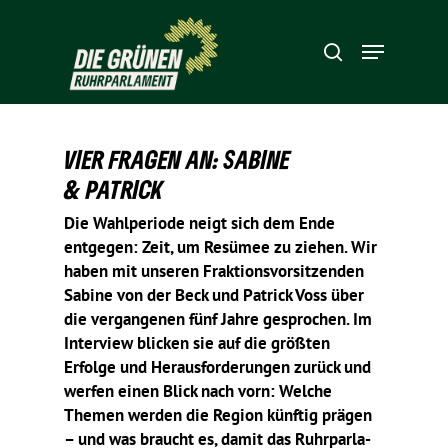
Hit enter to search or ESC to close
VIER FRAGEN AN: SABINE
& PATRICK
Die Wahl­pe­riode neigt sich dem Ende
entgegen: Zeit, um Resümee zu ziehen. Wir
haben mit unseren Frak­ti­ons­vor­sit­zenden
Sabine von der Beck und Patrick Voss über
die vergan­genen fünf Jahre gespro­chen. Im
Inter­view blicken sie auf die größten
Erfolge und Heraus­for­de­rungen zurück und
werfen einen Blick nach vorn: Welche
Themen werden die Region künftig prägen
– und was braucht es, damit das Ruhr­par­la­