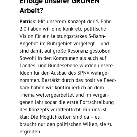
Erfolge unserer GRÜNEN
Arbeit?
Patrick:
Mit unserem Konzept der S‑Bahn
2.0 haben wir eine konkrete poli­ti­sche
Vision für ein leis­tungs­starkes S‑Bahn-
Angebot im Ruhr­ge­biet vorge­legt – und
sind damit auf große Reso­nanz gestoßen.
Sowohl in den Kommunen als auch auf
Landes- und Bundes­ebene wurden unsere
Ideen für den Ausbau des SPNV wahr­ge­
nommen. Bestärkt durch das posi­tive Feed­
back haben wir konti­nu­ier­lich an dem
Thema weiter­ge­ar­beitet und im vergan­
genen Jahr sogar die erste Fort­schrei­bung
des Konzepts veröf­fent­licht. Für uns ist
klar: Die Möglich­keiten sind da – es
braucht nur den poli­ti­schen Willen, sie zu
ergreifen.