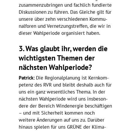
zusam­men­zu­bringen und fach­lich fundierte
Diskus­sionen zu führen. Das Gleiche gilt für
unsere über zehn verschie­denen Kommu­
nal­foren und Vernet­zungs­treffen, die wir in
dieser Wahl­pe­riode orga­ni­siert haben.
3.
Was glaubt ihr, werden die
wich­tigsten Themen der
nächsten Wahl­pe­riode?
Patrick:
Die Regio­nal­pla­nung ist Kern­kom­
pe­tenz des RVR und bleibt deshalb auch für
uns ein ganz wesent­li­ches Thema. In der
nächsten Wahl­pe­riode wird uns insbe­son­
dere der Bereich Wind­energie beschäf­tigen
– und mit Sicher­heit kommen noch
weitere Ände­rungen auf uns zu. Darüber
hinaus spielen für uns GRÜNE der Klima-