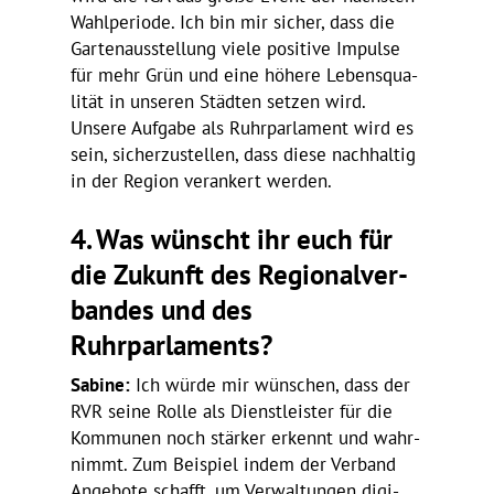
Wahl­pe­riode. Ich bin mir sicher, dass die
Garten­aus­stel­lung viele posi­tive Impulse
für mehr Grün und eine höhere Lebens­qua­
lität in unseren Städten setzen wird.
Unsere Aufgabe als Ruhr­par­la­ment wird es
sein, sicher­zu­stellen, dass diese nach­haltig
in der Region veran­kert werden.
4.
Was wünscht ihr euch für
die Zukunft des Regio­nal­ver­
bandes und des
Ruhrparlaments?
Sabine:
Ich würde mir wünschen, dass der
RVR seine Rolle als Dienst­leister für die
Kommunen noch stärker erkennt und wahr­
nimmt. Zum Beispiel indem der Verband
Ange­bote schafft, um Verwal­tungen digi­