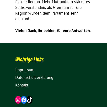
für die Region. Mehr Mut und ein stär­keres
Selbst­ver­ständnis als Gremium für die
Region würden dem Parla­ment sehr
gut tun!
Vielen Dank, ihr beiden, für eure Antworten.
Wich­tige Links
Impressum
Daten­schutz­er­klä­rung
Kontakt
Instagram
Facebook
TikTok