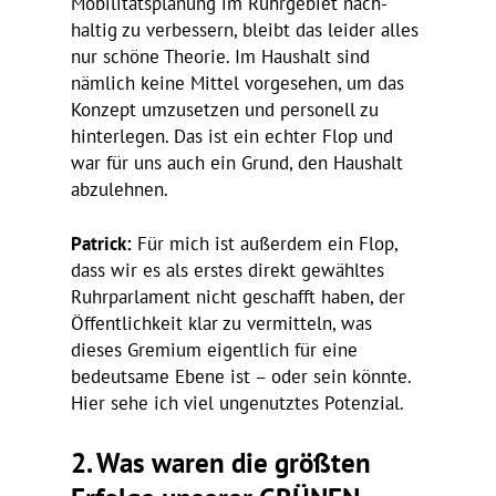
Mobi­li­täts­pla­nung im Ruhr­ge­biet nach­
haltig zu verbes­sern, bleibt das leider alles
nur schöne Theorie. Im Haus­halt sind
nämlich keine Mittel vorge­sehen, um das
Konzept umzu­setzen und perso­nell zu
hinter­legen. Das ist ein echter Flop und
war für uns auch ein Grund, den Haus­halt
abzulehnen.
Patrick:
Für mich ist außerdem ein Flop,
dass wir es als erstes direkt gewähltes
Ruhr­par­la­ment nicht geschafft haben, der
Öffent­lich­keit klar zu vermit­teln, was
dieses Gremium eigent­lich für eine
bedeut­same Ebene ist – oder sein könnte.
Hier sehe ich viel unge­nutztes Potenzial.
2.
Was waren die größten