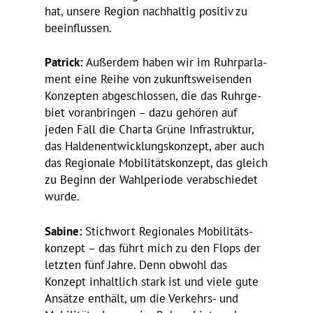
hat, unsere Region nach­haltig positiv zu
beeinflussen.
Patrick:
Außerdem haben wir im Ruhr­par­la­
ment eine Reihe von zukunfts­wei­senden
Konzepten abge­schlossen, die das Ruhr­ge­
biet voran­bringen – dazu gehören auf
jeden Fall die Charta Grüne Infra­struktur,
das Halden­ent­wick­lungs­kon­zept, aber auch
das Regio­nale Mobi­li­täts­kon­zept, das gleich
zu Beginn der Wahl­pe­riode verab­schiedet
wurde.
Sabine:
Stich­wort Regio­nales Mobi­li­täts­
kon­zept – das führt mich zu den Flops der
letzten fünf Jahre. Denn obwohl das
Konzept inhalt­lich stark ist und viele gute
Ansätze enthält, um die Verkehrs- und