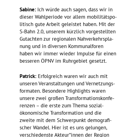
Sabine:
Ich würde auch sagen, dass wir in
dieser Wahl­pe­riode vor allem mobi­li­täts­po­
li­tisch gute Arbeit geleistet haben. Mit der
S‑Bahn 2.0, unserem kürz­lich vorge­stellten
Gutachten zur regio­nalen Nahver­kehrs­pla­
nung und in diversen Kommu­nal­foren
haben wir immer wieder Impulse für einen
besseren ÖPNV im Ruhr­ge­biet gesetzt.
Patrick:
Erfolg­reich waren wir auch mit
unseren Veran­stal­tungen und Vernet­zungs­
for­maten. Beson­dere High­lights waren
unsere zwei großen Trans­for­ma­ti­ons­kon­fe­
renzen – die erste zum Thema sozial-
ökono­mi­sche Trans­for­ma­tion und die
zweite mit dem Schwer­punkt demo­gra­fi­
scher Wandel. Hier ist es uns gelungen,
verschie­denste Akteur*innen der Region