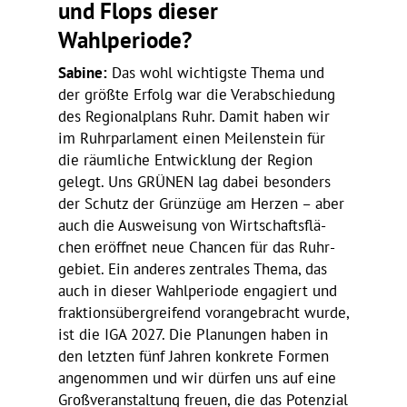
und Flops dieser
Wahlperiode?
Sabine:
Das wohl wich­tigste Thema und
der größte Erfolg war die Verab­schie­dung
des Regio­nal­plans Ruhr. Damit haben wir
im Ruhr­par­la­ment einen Meilen­stein für
die räum­liche Entwick­lung der Region
gelegt. Uns GRÜNEN lag dabei beson­ders
der Schutz der Grün­züge am Herzen – aber
auch die Auswei­sung von Wirt­schafts­flä­
chen eröffnet neue Chancen für das Ruhr­
ge­biet. Ein anderes zentrales Thema, das
auch in dieser Wahl­pe­riode enga­giert und
frak­ti­ons­über­grei­fend voran­ge­bracht wurde,
ist die IGA 2027. Die Planungen haben in
den letzten fünf Jahren konkrete Formen
ange­nommen und wir dürfen uns auf eine
Groß­ver­an­stal­tung freuen, die das Poten­zial