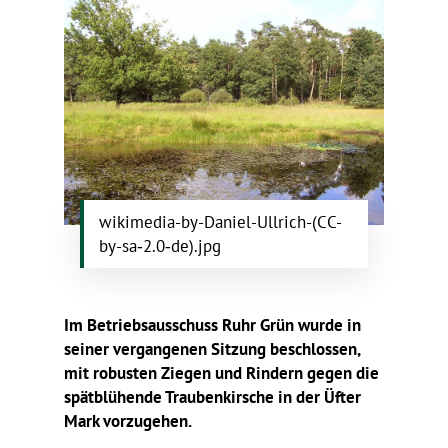
wikimedia-by-Daniel-Ullrich-(CC-
by-sa‑2.0‑de).jpg
Im Betriebs­aus­schuss Ruhr Grün wurde in
seiner vergan­genen Sitzung beschlossen,
mit robusten Ziegen und Rindern gegen die
spät­blü­hende Trau­ben­kir­sche in der Üfter
Mark vorzugehen.