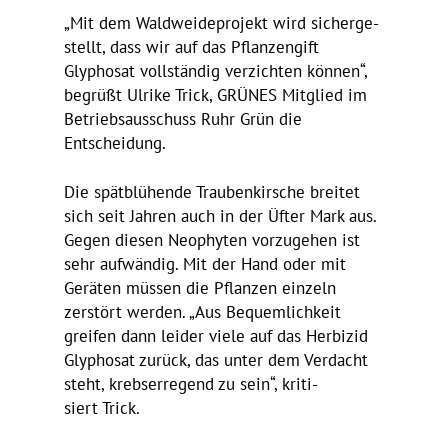
„Mit dem Wald­wei­de­pro­jekt wird sicher­ge­
stellt, dass wir auf das Pflan­zen­gift
Glyphosat voll­ständig verzichten können“,
begrüßt Ulrike Trick, GRÜNES Mitglied im
Betriebs­aus­schuss Ruhr Grün die
Entscheidung.
Die spät­blü­hende Trau­ben­kir­sche breitet
sich seit Jahren auch in der Üfter Mark aus.
Gegen diesen Neophyten vorzu­gehen ist
sehr aufwändig. Mit der Hand oder mit
Geräten müssen die Pflanzen einzeln
zerstört werden. „Aus Bequem­lich­keit
greifen dann leider viele auf das Herbizid
Glyphosat zurück, das unter dem Verdacht
steht, krebs­er­re­gend zu sein“, kriti­
siert Trick.