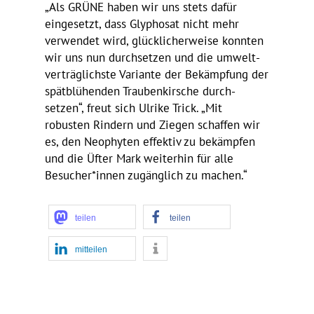
„Als GRÜNE haben wir uns stets dafür
einge­setzt, dass Glyphosat nicht mehr
verwendet wird, glück­li­cher­weise konnten
wir uns nun durch­setzen und die umwelt­
ver­träg­lichste Vari­ante der Bekämp­fung der
spät­blü­henden Trau­ben­kir­sche durch­
setzen“, freut sich Ulrike Trick. „Mit
robusten Rindern und Ziegen schaffen wir
es, den Neophyten effektiv zu bekämpfen
und die Üfter Mark weiterhin für alle
Besucher*innen zugäng­lich zu machen.“
teilen
teilen
mitteilen