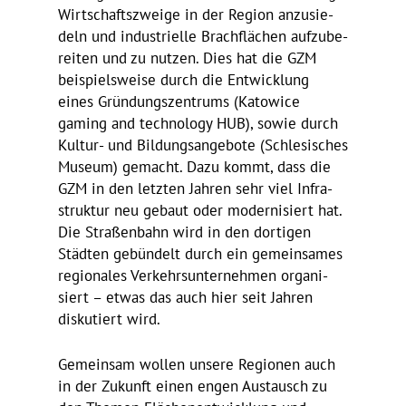
Wirt­schafts­zweige in der Region anzu­sie­
deln und indus­tri­elle Brach­flä­chen aufzu­be­
reiten und zu nutzen. Dies hat die GZM
beispiels­weise durch die Entwick­lung
eines Grün­dungs­zen­trums (Katowice
gaming and tech­no­logy HUB), sowie durch
Kultur- und Bildungs­an­ge­bote (Schle­si­sches
Museum) gemacht. Dazu kommt, dass die
GZM in den letzten Jahren sehr viel Infra­
struktur neu gebaut oder moder­ni­siert hat.
Die Stra­ßen­bahn wird in den dortigen
Städten gebün­delt durch ein gemein­sames
regio­nales Verkehrs­un­ter­nehmen orga­ni­
siert – etwas das auch hier seit Jahren
disku­tiert wird.
Gemeinsam wollen unsere Regionen auch
in der Zukunft einen engen Austausch zu