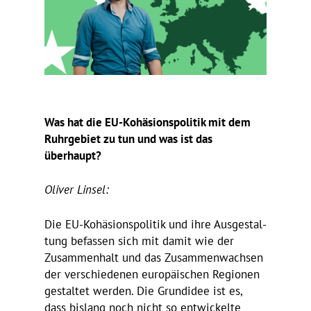
Was hat die EU-Kohä­si­ons­po­litik mit dem
Ruhr­ge­biet zu tun und was ist das
überhaupt?
Oliver Linsel:
Die EU-Kohä­si­ons­po­litik und ihre Ausge­stal­
tung befassen sich mit damit wie der
Zusam­men­halt und das Zusam­men­wachsen
der verschie­denen euro­päi­schen Regionen
gestaltet werden. Die Grund­idee ist es,
dass bislang noch nicht so entwi­ckelte