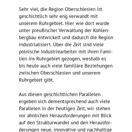
Sehr viel, die Region Ober­schle­sien ist
geschicht­lich sehr eng verwandt mit
unserem Ruhr­ge­biet. Hier wie dort wurde
unter preu­ßi­scher Verwal­tung der Kohlen­
bergbau entwi­ckelt und dadurch die Region
indus­tria­li­siert. Über die Zeit sind viele
polni­sche Indus­trie­ar­beiter mit ihren Fami­
lien ins Ruhr­ge­biet gezogen, weshalb es
bis heute auch viele fami­liäre Bezie­hungen
zwischen Ober­schle­sien und unserem
Ruhr­ge­biet gibt.
Aus diesen geschicht­li­chen Paral­lelen
ergeben sich dementspre­chend auch viele
Paral­lelen in der heutigen Zeit, wir stehen
vor ähnli­chen Heraus­for­de­rungen mit Blick
auf den Struk­tur­wandel und den Heraus­for­
de­rungen neue, inno­va­tive und nach­hal­tige