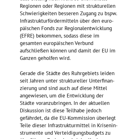
Regionen oder Regionen mit struk­tu­rellen
Schwie­rig­keiten besseren Zugang zu bspw.
Infra­struk­tur­för­der­mit­teln über den euro­
päi­schen Fonds zur Regio­nal­ent­wick­lung
(EFRE) bekommen, sodass diese im
gesamten euro­päi­schen Verbund
aufschließen können und damit der EU im
Ganzen geholfen wird.
Gerade die Städte des Ruhr­ge­biets leiden
seit Jahren unter struk­tu­reller Unter­fi­nan­
zie­rung und sind auch auf diese Mittel
ange­wiesen, um die Entwick­lung der
Städte voran­zu­bringen. In der aktu­ellen
Diskus­sion ist diese Teil­habe jedoch
gefährdet, da die EU-Kommis­sion über­legt
Teile dieser Infra­struk­tur­mittel in Krisen­in­
stru­mente und Vertei­di­gungs­bud­gets zu