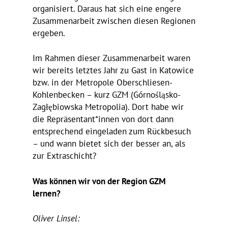
orga­ni­siert. Daraus hat sich eine engere
Zusam­men­ar­beit zwischen diesen Regionen
ergeben.
Im Rahmen dieser Zusam­men­ar­beit waren
wir bereits letztes Jahr zu Gast in Katowice
bzw. in der Metro­pole Ober­schliesen-
Kohlen­be­cken – kurz GZM (Górnośląsko-
Zagłę­biowska Metro­polia). Dort habe wir
die Repräsentant*innen von dort dann
entspre­chend einge­laden zum Rück­be­such
– und wann bietet sich der besser an, als
zur Extraschicht?
Was können wir von der Region GZM
lernen?
Oliver Linsel: