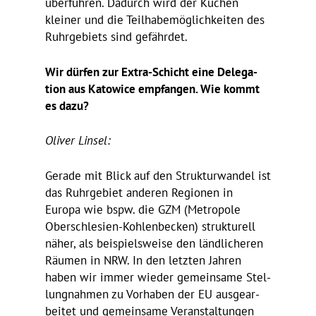
über­führen. Dadurch wird der Kuchen
kleiner und die Teil­ha­be­mög­lich­keiten des
Ruhr­ge­biets sind gefährdet.
Wir dürfen zur Extra-Schicht eine Dele­ga­
tion aus Katowice empfangen. Wie kommt
es dazu?
Oliver Linsel:
Gerade mit Blick auf den Struk­tur­wandel ist
das Ruhr­ge­biet anderen Regionen in
Europa wie bspw. die GZM (Metro­pole
Ober­schle­sien-Kohlen­be­cken) struk­tu­rell
näher, als beispiels­weise den länd­li­cheren
Räumen in NRW. In den letzten Jahren
haben wir immer wieder gemein­same Stel­
lung­nahmen zu Vorhaben der EU ausge­ar­
beitet und gemein­same Veran­stal­tungen