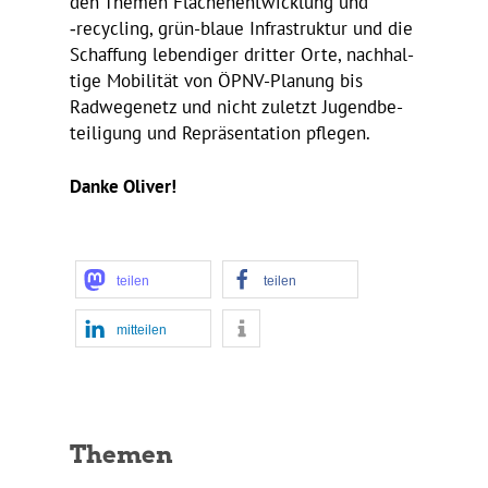
den Themen Flächen­ent­wick­lung und
‑recy­cling, grün-blaue Infra­struktur und die
Schaf­fung leben­diger dritter Orte, nach­hal­
tige Mobi­lität von ÖPNV-Planung bis
Radwe­ge­netz und nicht zuletzt Jugend­be­
tei­li­gung und Reprä­sen­ta­tion pflegen.
Danke Oliver!
teilen
teilen
mitteilen
Themen