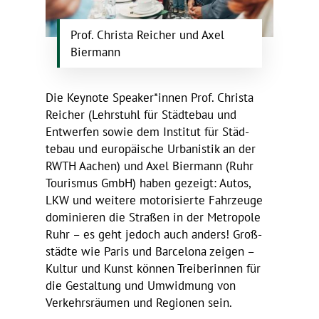
Prof. Christa Reicher und Axel
Biermann
Die Keynote Speaker*innen Prof. Christa
Reicher (Lehr­stuhl für Städ­tebau und
Entwerfen sowie dem Institut für Städ­
tebau und euro­päi­sche Urba­nistik an der
RWTH Aachen) und Axel Bier­mann (Ruhr
Tourismus GmbH) haben gezeigt: Autos,
LKW und weitere moto­ri­sierte Fahr­zeuge
domi­nieren die Straßen in der Metro­pole
Ruhr – es geht jedoch auch anders! Groß­
städte wie Paris und Barce­lona zeigen –
Kultur und Kunst können Trei­be­rinnen für
die Gestal­tung und Umwid­mung von
Verkehrs­räumen und Regionen sein.