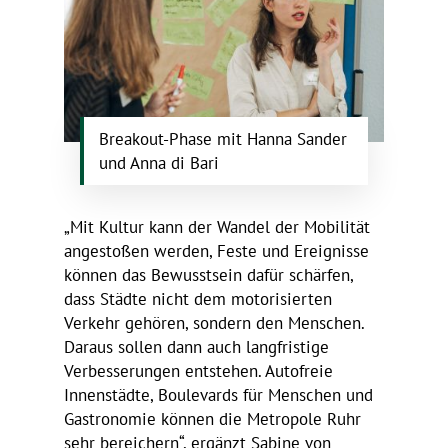
Brea­kout-Phase mit Hanna Sander
und Anna di Bari
„Mit Kultur kann der Wandel der Mobi­lität
ange­stoßen werden, Feste und Ereig­nisse
können das Bewusst­sein dafür schärfen,
dass Städte nicht dem moto­ri­sierten
Verkehr gehören, sondern den Menschen.
Daraus sollen dann auch lang­fris­tige
Verbes­se­rungen entstehen. Auto­freie
Innen­städte, Boule­vards für Menschen und
Gastro­nomie können die Metro­pole Ruhr
sehr berei­chern“, ergänzt Sabine von