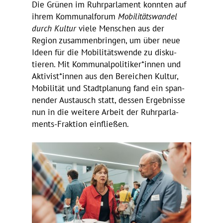
Die Grünen im Ruhr­par­la­ment konnten auf
ihrem Kommu­nal­forum
Mobi­li­täts­wandel
durch Kultur
viele Menschen aus der
Region zusam­men­bringen, um über neue
Ideen für die Mobi­li­täts­wende zu disku­
tieren. Mit Kommunalpolitiker*innen und
Aktivist*innen aus den Berei­chen Kultur,
Mobi­lität und Stadt­pla­nung fand ein span­
nender Austausch statt, dessen Ergeb­nisse
nun in die weitere Arbeit der Ruhr­par­la­
ments-Frak­tion einfließen.