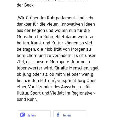
der Beck.
„Wir Grünen im Ruhr­par­la­ment sind sehr
dankbar für die vielen, inno­va­tiven Ideen
aus der Region und wollen nun für die
Menschen im Ruhr­ge­biet daran weiter­ar­
beiten. Kunst und Kultur können so viel
beitragen, die Mobi­lität von Morgen zu
berei­chern und zu verän­dern. Es ist unser
Ziel, dass unsere Metro­pole Ruhr noch
lebens­werter wird, für alle Menschen, egal
ob jung oder alt, ob mit viel oder wenig
finan­zi­ellen Mitteln“, verspricht Jörg Ober­
einer, Vorsit­zender des Ausschusses für
Kultur, Sport und Viel­falt im Regio­nal­ver­
band Ruhr.
teilen
teilen