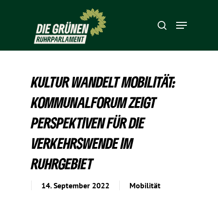
Hit enter to search or ESC to close
KULTUR WANDELT MOBI­LITÄT:
KOMMU­NAL­FORUM ZEIGT
PERSPEK­TIVEN FÜR DIE
VERKEHRS­WENDE IM
RUHRGEBIET
14. September 2022
Mobilität