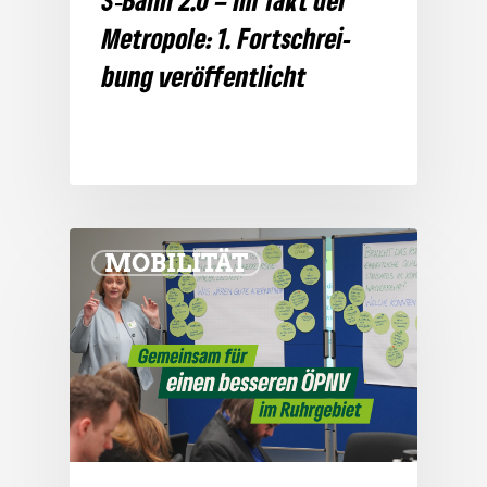
S‑Bahn 2.0 – Im Takt der
Metro­pole: 1. Fort­schrei­
bung veröffentlicht
MOBILITÄT