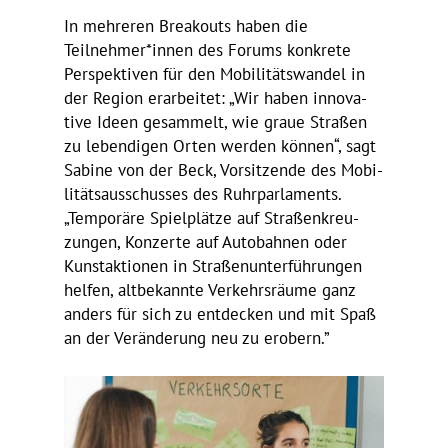
In mehreren Brea­kouts haben die
Teilnehmer*innen des Forums konkrete
Perspek­tiven für den Mobi­li­täts­wandel in
der Region erar­beitet: „Wir haben inno­va­
tive Ideen gesam­melt, wie graue Straßen
zu leben­digen Orten werden können“, sagt
Sabine von der Beck, Vorsit­zende des Mobi­
li­täts­aus­schusses des Ruhr­par­la­ments.
„Tempo­räre Spiel­plätze auf Stra­ßen­kreu­
zungen, Konzerte auf Auto­bahnen oder
Kunst­ak­tionen in Stra­ßen­un­ter­füh­rungen
helfen, altbe­kannte Verkehrs­räume ganz
anders für sich zu entde­cken und mit Spaß
an der Verän­de­rung neu zu erobern.”