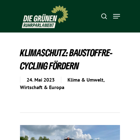
Hit enter to search or ESC to close
KLIMA­SCHUTZ: BAUSTOFF­RE­
CY­CLING FÖRDERN
24. Mai 2023
Klima & Umwelt
,
Wirtschaft & Europa