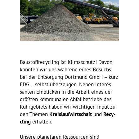
Baustoff­re­cy­cling ist Klima­schutz! Davon
konnten wir uns während eines Besuchs
bei der Entsor­gung Dort­mund GmbH – kurz
EDG – selbst über­zeugen. Neben inter­es­
santen Einbli­cken in die Arbeit eines der
größten kommu­nalen Abfall­be­triebe des
Ruhr­ge­biets haben wir wich­tigen Input zu
den Themen
Kreis­lauf­wirt­schaft
und
Recy­
cling
erhalten.
Unsere plane­taren Ressourcen sind