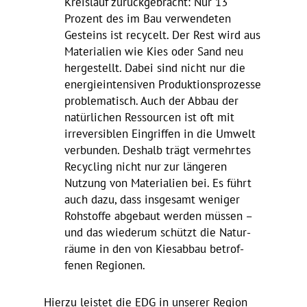
Kreis­lauf zurück­ge­bracht: Nur 13
Prozent des im Bau verwen­deten
Gesteins ist recy­celt. Der Rest wird aus
Mate­ria­lien wie Kies oder Sand neu
herge­stellt. Dabei sind nicht nur die
ener­gie­in­ten­siven Produk­ti­ons­pro­zesse
proble­ma­tisch. Auch der Abbau der
natür­li­chen Ressourcen ist oft mit
irrever­si­blen Eingriffen in die Umwelt
verbunden. Deshalb trägt vermehrtes
Recy­cling nicht nur zur längeren
Nutzung von Mate­ria­lien bei. Es führt
auch dazu, dass insge­samt weniger
Rohstoffe abge­baut werden müssen –
und das wiederum schützt die Natur­
räume in den von Kies­abbau betrof­
fenen Regionen.
Hierzu leistet die EDG in unserer Region