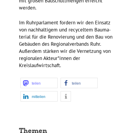
mit großen Bauschutt­mengen erreicht
werden.
Im Ruhr­par­la­ment fordern wir den Einsatz
von nach­hal­tigem und recy­celtem Bauma­
te­rial für die Reno­vie­rung und den Bau von
Gebäuden des Regio­nal­ver­bands Ruhr.
Außerdem stärken wir die Vernet­zung von
regio­nalen Akteur*innen der
Kreislaufwirtschaft.
teilen
teilen
mitteilen
Themen