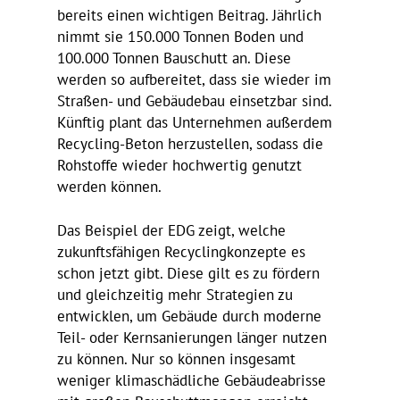
bereits einen wich­tigen Beitrag. Jähr­lich
nimmt sie 150.000 Tonnen Boden und
100.000 Tonnen Bauschutt an. Diese
werden so aufbe­reitet, dass sie wieder im
Straßen- und Gebäu­debau einsetzbar sind.
Künftig plant das Unter­nehmen außerdem
Recy­cling-Beton herzu­stellen, sodass die
Rohstoffe wieder hoch­wertig genutzt
werden können.
Das Beispiel der EDG zeigt, welche
zukunfts­fä­higen Recy­cling­kon­zepte es
schon jetzt gibt. Diese gilt es zu fördern
und gleich­zeitig mehr Stra­te­gien zu
entwicklen, um Gebäude durch moderne
Teil- oder Kern­sa­nie­rungen länger nutzen
zu können. Nur so können insge­samt
weniger klima­schäd­liche Gebäu­de­ab­risse