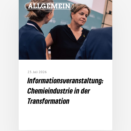
ALLGEMEIN
23. Juli 2026
Infor­ma­ti­ons­ver­an­stal­tung:
Chemie­in­dus­trie in der
Transformation