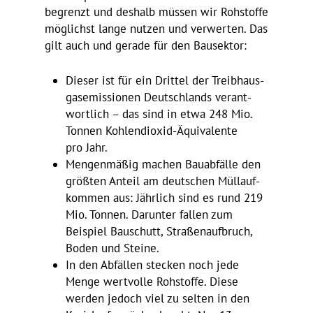
begrenzt und deshalb müssen wir Rohstoffe
möglichst lange nutzen und verwerten. Das
gilt auch und gerade für den Bausektor:
Dieser ist für ein Drittel der Treib­haus­
gas­emis­sionen Deutsch­lands verant­
wort­lich – das sind in etwa 248 Mio.
Tonnen Kohlen­di­oxid-Äqui­va­lente
pro Jahr.
Mengen­mäßig machen Bauab­fälle den
größten Anteil am deut­schen Müll­auf­
kommen aus: Jähr­lich sind es rund 219
Mio. Tonnen. Darunter fallen zum
Beispiel Bauschutt, Stra­ßen­auf­bruch,
Boden und Steine.
In den Abfällen stecken noch jede
Menge wert­volle Rohstoffe. Diese
werden jedoch viel zu selten in den