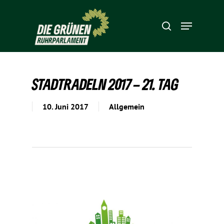
Hit enter to search or ESC to close
STADT­RA­DELN 2017 – 21. TAG
10. Juni 2017
Allgemein