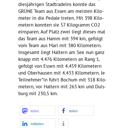
dies­jäh­rigen Stadt­ra­delns konnte das
GRÜNE Team aus Essen am meisten Kilo­
meter in die Pedale treten. Mit 398 Kilo­
me­tern konnten sie 57 Kilo­gramm CO2
einsparen. Auf Platz zwei liegt dieses mal
das Team aus Hamm mit 394 km, gefolgt
vom Team aus Marl mit 380 Kilo­me­tern.
Insge­samt liegt Haltern am See nun ganz
knapp mit 4.476 Kilo­me­tern an Rang 1,
gefolgt von Essen mit 4.459 Kilo­me­tern
und Ober­hausen mit 4.433 Kilo­me­tern. Je
Teilnehmer*in führt Bochum mit 318 Kilo­
me­tern, vor Haltern mit 263 km und Duis­
burg mit 230,5 km.
teilen
teilen
mitteilen