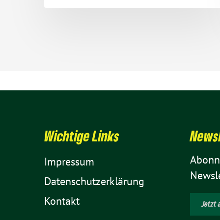
Wich­tige Links
News­
Abon­n
Impressum
Newsle
Daten­schutz­er­klä­rung
Kontakt
Jetzt 