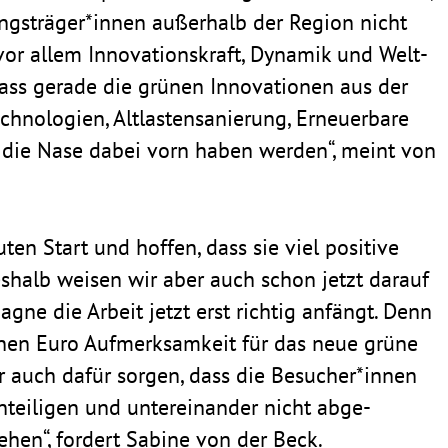
ungsträger*innen außer­halb der Region nicht
r allem Inno­va­ti­ons­kraft, Dynamik und Welt­
 dass gerade die grünen Inno­va­tionen aus der
o­lo­gien, Altlas­ten­sa­nie­rung, Erneu­er­bare
 – die Nase dabei vorn haben werden“, meint von
n Start und hoffen, dass sie viel posi­tive
eshalb weisen wir aber auch schon jetzt darauf
pagne die Arbeit jetzt erst richtig anfängt. Denn
nen Euro Aufmerk­sam­keit für das neue grüne
r auch dafür sorgen, dass die Besucher*innen
­tei­ligen und unter­ein­ander nicht abge­
 gehen“, fordert Sabine von der Beck.