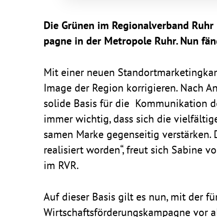
Die Grünen im Regio­nal­ver­band Ruhr 
pagne in der Metro­pole Ruhr. Nun fäng
Mit einer neuen Stand­ort­mar­ke­ting­k
Image der Region korri­gieren. Nach A
solide Basis für die Kommu­ni­ka­tion d
immer wichtig, dass sich die viel­fäl­ti
samen Marke gegen­seitig verstärken.
reali­siert worden“, freut sich Sabine v
im RVR.
Auf dieser Basis gilt es nun, mit der f
Wirt­schafts­för­de­rungs­kam­pagne vor