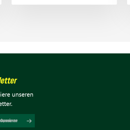
letter
iere unseren
tter.
abon­nieren