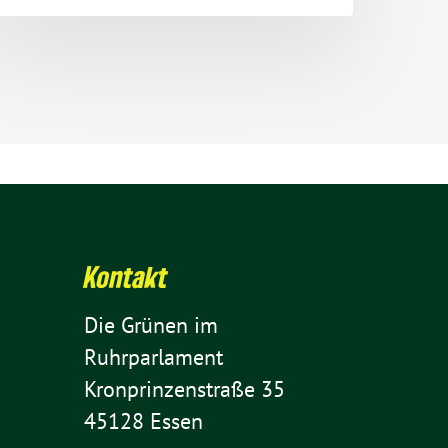
Kontakt
Die Grünen im
Ruhrparlament
Kron­prin­zen­straße 35
45128 Essen