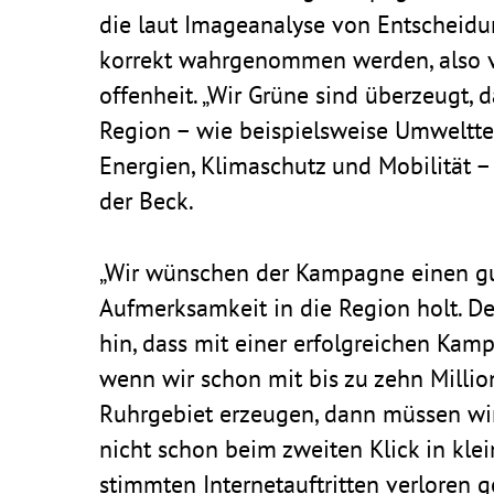
die laut Image­ana­lyse von Entscheid
korrekt wahr­ge­nommen werden, also vo
of­fen­heit. „Wir Grüne sind über­zeugt,
Region – wie beispiels­weise Umwelt­tech­n
Ener­gien, Klima­schutz und Mobi­lität
der Beck.
„Wir wünschen der Kampagne einen gute
Aufmerk­sam­keit in die Region holt. D
hin, dass mit einer erfolg­rei­chen Kam
wenn wir schon mit bis zu zehn Millio
Ruhr­ge­biet erzeugen, dann müssen wi
nicht schon beim zweiten Klick in klein
stimmten Inter­net­auf­tritten verloren