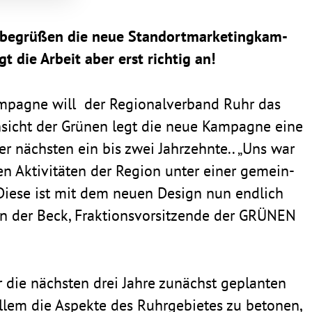
begrüßen die neue Stand­ort­mar­ke­ting­kam­
t die Arbeit aber erst richtig an!
am­pagne will der Regio­nal­ver­band Ruhr das
nsicht der Grünen legt die neue Kampagne eine
er nächsten ein bis zwei Jahr­zehnte.. „Uns war
gen Akti­vi­täten der Region unter einer gemein­
 Diese ist mit dem neuen Design nun endlich
on der Beck, Frak­ti­ons­vor­sit­zende der GRÜNEN
ür die nächsten drei Jahre zunächst geplanten
 allem die Aspekte des Ruhr­ge­bietes zu betonen,