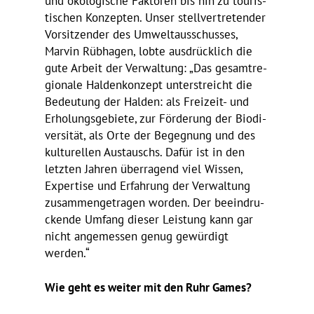
und ökolo­gi­sche Faktoren bis hin zu touris­
ti­schen Konzepten. Unser stell­ver­tre­tender
Vorsit­zender des Umwelt­aus­schusses,
Marvin Rübhagen, lobte ausdrück­lich die
gute Arbeit der Verwal­tung: „Das gesamt­re­
gio­nale Halden­kon­zept unter­streicht die
Bedeu­tung der Halden: als Frei­zeit- und
Erho­lungs­ge­biete, zur Förde­rung der Biodi­
ver­sität, als Orte der Begeg­nung und des
kultu­rellen Austauschs. Dafür ist in den
letzten Jahren über­ra­gend viel Wissen,
Exper­tise und Erfah­rung der Verwal­tung
zusam­men­ge­tragen worden. Der beein­dru­
ckende Umfang dieser Leis­tung kann gar
nicht ange­messen genug gewür­digt
werden.“
Wie geht es weiter mit den Ruhr Games?