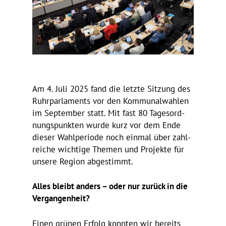
Am 4. Juli 2025 fand die letzte Sitzung des
Ruhr­par­la­ments vor den Kommu­nal­wahlen
im September statt. Mit fast 80 Tages­ord­
nungs­punkten wurde kurz vor dem Ende
dieser Wahl­pe­riode noch einmal über zahl­
reiche wich­tige Themen und Projekte für
unsere Region abge­stimmt.
Alles bleibt anders – oder nur zurück in die
Vergangenheit?
Einen grünen Erfolg konnten wir bereits