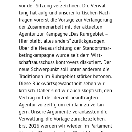
vor der Sitzung verzeichnen: Die Verwal­
tung hat aufgrund unserer kriti­schen Nach­
fragen vorerst die Vorlage zur Verlän­ge­rung
der Zusam­men­ar­beit mit der aktu­ellen
Agentur zur Kampagne „Das Ruhr­ge­biet –
Hier bleibt alles anders“ zurück­ge­zogen.
Über die Neuaus­rich­tung der Stand­ort­mar­
ke­ting­kam­pagne wurde seit dem Wirt­
schafts­aus­schuss kontro­vers disku­tiert. Der
neue Schwer­punkt soll unter anderem die
Tradi­tionen im Ruhr­ge­biet stärker betonen.
Diese Rück­wärts­ge­wandt­heit sehen wir
kritisch. Daher sind wir auch skep­tisch, den
Vertrag mit der derzeit beauf­tragten
Agentur vorzeitig um ein Jahr zu verlän­
gern. Unsere Argu­mente veran­lassten die
Verwal­tung, die Vorlage zurück­zu­ziehen.
Erst 2026 werden wir wieder im Parla­ment