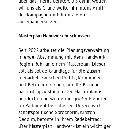
über das Thema beraten. Bis dahin wollen
wir uns als Grüne weiterhin intensiv mit
der Kampagne und ihren Zielen
auseinandersetzen.
Master­plan Hand­werk beschlossen
Seit 2022 arbeitet die Planungs­ver­wal­tung
in enger Abstim­mung mit dem Hand­werk
Region Ruhr an einem Master­plan. Dieser
soll als solide Grund­lage für die Zusam­
men­ar­beit zwischen Politik, Kommunen
und Betrieben dienen, um die Branche
nach­haltig zu stärken. Der Master­plan ist
nun fertig und wurde mit großer Mehr­heit
im Parla­ment beschlossen. Unsere wirt­
schafts­po­li­ti­sche Spre­cherin, Kirsten
Deggim, betonte in ihrem Rede­bei­trag:
„Der Master­plan Hand­werk ist ein wich­tiger