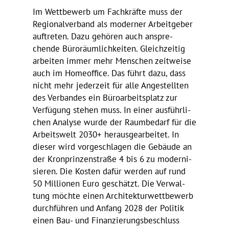
Im Wett­be­werb um Fach­kräfte muss der
Regio­nal­ver­band als moderner Arbeit­geber
auftreten. Dazu gehören auch anspre­
chende Büro­räum­lich­keiten. Gleich­zeitig
arbeiten immer mehr Menschen zeit­weise
auch im Home­of­fice. Das führt dazu, dass
nicht mehr jeder­zeit für alle Ange­stellten
des Verbandes ein Büro­ar­beits­platz zur
Verfü­gung stehen muss. In einer ausführ­li­
chen Analyse wurde der Raum­be­darf für die
Arbeits­welt 2030+ heraus­ge­ar­beitet. In
dieser wird vorge­schlagen die Gebäude an
der Kron­prin­zen­straße 4 bis 6 zu moder­ni­
sieren. Die Kosten dafür werden auf rund
50 Millionen Euro geschätzt. Die Verwal­
tung möchte einen Archi­tek­tur­wett­be­werb
durch­führen und Anfang 2028 der Politik
einen Bau- und Finan­zie­rungs­be­schluss