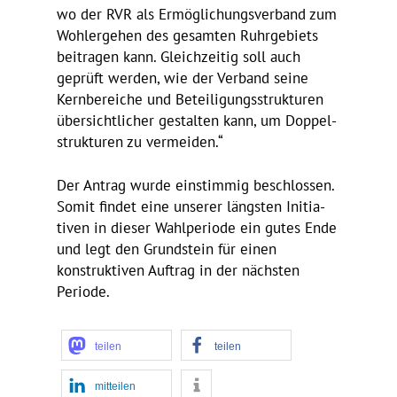
wo der RVR als Ermög­li­chungs­ver­band zum
Wohl­ergehen des gesamten Ruhr­ge­biets
beitragen kann. Gleich­zeitig soll auch
geprüft werden, wie der Verband seine
Kern­be­reiche und Betei­li­gungs­struk­turen
über­sicht­li­cher gestalten kann, um Doppel­
struk­turen zu vermeiden.“
Der Antrag wurde einstimmig beschlossen.
Somit findet eine unserer längsten Initia­
tiven in dieser Wahl­pe­riode ein gutes Ende
und legt den Grund­stein für einen
konstruk­tiven Auftrag in der nächsten
Periode.
teilen
teilen
mitteilen