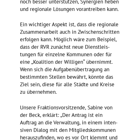
noch besser unter­stützen, Syner­gien heben
und regio­nale Lösungen voran­treiben kann.
Ein wich­tiger Aspekt ist, dass die regio­nale
Zusam­men­ar­beit auch in Zwischen­schritten
erfolgen kann. Möglich wäre zum Beispiel,
dass der RVR zunächst neue Dienst­leis­
tungen für einzelne Kommunen oder für
eine „Koali­tion der Willigen“ über­nimmt.
Wenn sich die Aufga­ben­über­tra­gung an
bestimmten Stellen bewährt, könnte das
Ziel sein, diese für alle Städte und Kreise
zu über­nehmen.
Unsere Frak­ti­ons­vor­sit­zende, Sabine von
der Beck, erklärt: „Der Antrag ist ein
Auftrag an die Verwal­tung, in einem inten­
siven Dialog mit den Mitglieds­kom­munen
heraus­zu­finden, wo es vor Ort klemmt und