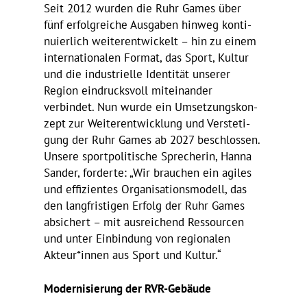
Seit 2012 wurden die Ruhr Games über
fünf erfolg­reiche Ausgaben hinweg konti­
nu­ier­lich weiter­ent­wi­ckelt – hin zu einem
inter­na­tio­nalen Format, das Sport, Kultur
und die indus­tri­elle Iden­tität unserer
Region eindrucks­voll mitein­ander
verbindet. Nun wurde ein Umset­zungs­kon­
zept zur Weiter­ent­wick­lung und Verste­ti­
gung der Ruhr Games ab 2027 beschlossen.
Unsere sport­po­li­ti­sche Spre­cherin, Hanna
Sander, forderte: „Wir brau­chen ein agiles
und effi­zi­entes Orga­ni­sa­ti­ons­mo­dell, das
den lang­fris­tigen Erfolg der Ruhr Games
absi­chert – mit ausrei­chend Ressourcen
und unter Einbin­dung von regio­nalen
Akteur*innen aus Sport und Kultur.“
Moder­ni­sie­rung der RVR-Gebäude