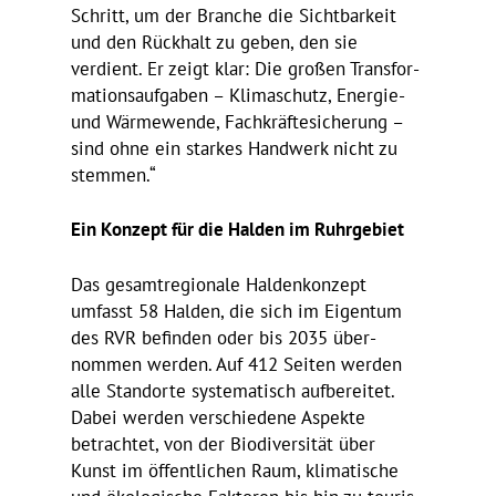
Schritt, um der Branche die Sicht­bar­keit
und den Rück­halt zu geben, den sie
verdient. Er zeigt klar: Die großen Trans­for­
ma­ti­ons­auf­gaben – Klima­schutz, Energie-
und Wärme­wende, Fach­kräf­te­si­che­rung –
sind ohne ein starkes Hand­werk nicht zu
stemmen.“
Ein Konzept für die Halden im Ruhrgebiet
Das gesamt­re­gio­nale Halden­kon­zept
umfasst 58 Halden, die sich im Eigentum
des RVR befinden oder bis 2035 über­
nommen werden. Auf 412 Seiten werden
alle Stand­orte syste­ma­tisch aufbe­reitet.
Dabei werden verschie­dene Aspekte
betrachtet, von der Biodi­ver­sität über
Kunst im öffent­li­chen Raum, klima­ti­sche