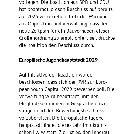
vorlegen. Die Koali­tion aus SPD und CDU
hat bean­tragt, diesen Beschluss auf bereits
auf 2026 vorzu­ziehen. Trotz der Warnung
aus Oppo­si­tion und Verwal­tung, dass der
neue Zeit­plan für ein Bauvor­haben dieser
Größen­ord­nung zu ambi­tio­niert sei, drückte
die Koali­tion den Beschluss durch.
Euro­päi­sche Jugend­haupt­stadt 2029
Auf Initia­tive der Koali­tion wurde
beschlossen, dass sich der RVR zur Euro­
pean Youth Capital 2029 bewerben soll. Die
Verwal­tung wird beauf­tragt, mit den
Mitglieds­kom­munen in Gespräche einzu­
steigen und den Bewer­bungs­be­schluss
vorzu­be­reiten. Die Euro­päi­sche Jugend­
haupt­stadt findet dieses Jahr im ukrai­ni­
schen Lwiw statt. Ziel ist es, den inner­eu­