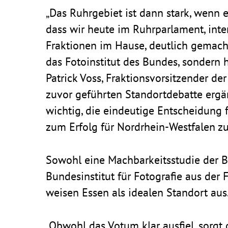
„Das Ruhr­ge­biet ist dann stark, wenn
dass wir heute im Ruhr­par­la­ment, inter
Frak­tionen im Hause, deut­lich gemac
das Foto­in­stitut des Bundes, sondern
Patrick Voss, Frak­ti­ons­vor­sit­zender d
zuvor geführten Stand­ort­de­batte ergän
wichtig, die eindeu­tige Entschei­dung 
zum Erfolg für Nord­rhein-West­falen z
Sowohl eine Mach­bar­keits­studie der B
Bundes­in­stitut für Foto­grafie aus der 
weisen Essen als idealen Standort aus
„Obwohl das Votum klar ausfiel, sorgt di