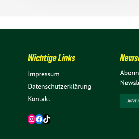
Wich­tige Links
News­
Abon­n
Impressum
Newsle
Daten­schutz­er­klä­rung
Kontakt
Jetzt 
Instagram
Facebook
TikTok