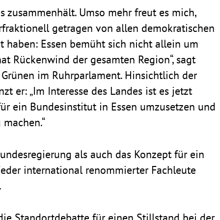
 es zusam­men­hält. Umso mehr freut es mich,
­frak­tio­nell getragen von allen demo­kra­ti­schen
ht haben: Essen bemüht sich nicht allein um
 hat Rücken­wind der gesamten Region“, sagt
er Grünen im Ruhr­par­la­ment. Hinsicht­lich der
zt er: „Im Inter­esse des Landes ist es jetzt
für ein Bundes­in­stitut in Essen umzu­setzen und
u machen.“
undes­re­gie­rung als auch das Konzept für ein
Feder inter­na­tional renom­mierter Fach­leute
.
e Stand­ort­de­batte für einen Still­stand bei der