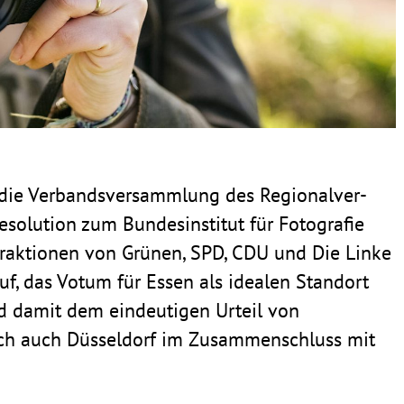
 die Verbands­ver­samm­lung des Regio­nal­ver­
­lu­tion zum Bundes­in­stitut für Foto­grafie
rak­tionen von Grünen, SPD, CDU und Die Linke
f, das Votum für Essen als idealen Standort
und damit dem eindeu­tigen Urteil von
ich auch Düssel­dorf im Zusam­men­schluss mit