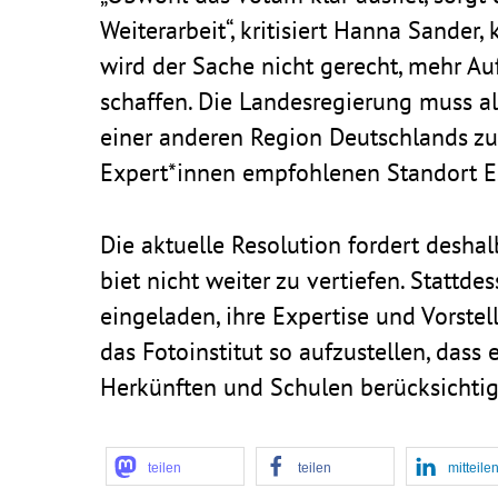
Weiter­ar­beit“, kriti­siert Hanna Sander, k
wird der Sache nicht gerecht, mehr Auf
schaffen. Die Landes­re­gie­rung muss a
einer anderen Region Deutsch­lands zu
Expert*innen empfoh­lenen Standort E
Die aktu­elle Reso­lu­tion fordert desh
biet nicht weiter zu vertiefen. Statt­d
einge­laden, ihre Exper­tise und Vorst
das Foto­in­stitut so aufzu­stellen, dass 
Herkünften und Schulen berücksichtig
teilen
teilen
mitteile