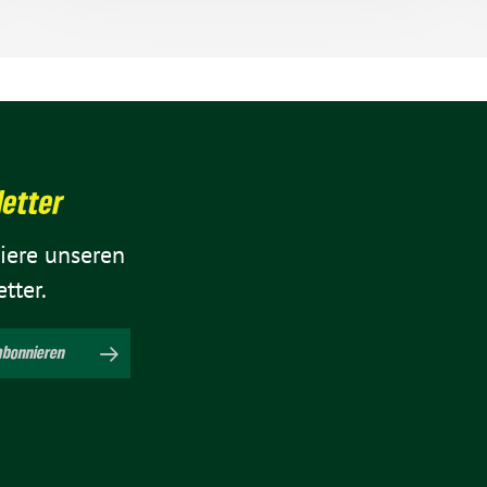
letter
iere unseren
tter.
abon­nieren