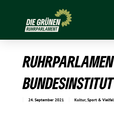
RUHR­PAR­LA­MENT
UNDES­IN­STITUT
24. September 2021
Kultur, Sport & Vielfal