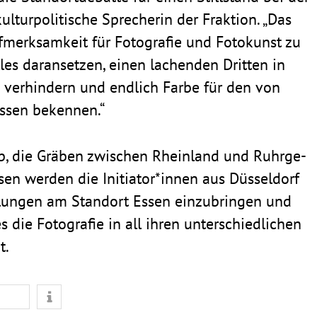
ultur­po­li­ti­sche Spre­cherin der Frak­tion. „Das
merk­sam­keit für Foto­grafie und Foto­kunst zu
lles daran­setzen, einen lachenden Dritten in
 verhin­dern und endlich Farbe für den von
ssen bekennen.“
alb, die Gräben zwischen Rhein­land und Ruhr­ge­
essen werden die Initiator*innen aus Düssel­dorf
el­lungen am Standort Essen einzu­bringen und
es die Foto­grafie in all ihren unter­schied­li­chen
t.
n