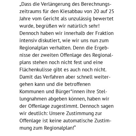
„Dass die Verlän­ge­rung des Berech­nungs­
zeit­raums für den Kies­abbau von 20 auf 25
Jahre vom Gericht als unzu­lässig bewertet
wurde, begrüßen wir natür­lich sehr!
Dennoch haben wir inner­halb der Frak­tion
intensiv disku­tiert, wie wir uns nun zum
Regio­nal­plan verhalten. Denn die Ergeb­
nisse der zweiten Offen­lage des Regio­nal­
plans stehen noch nicht fest und eine
Flächen­ku­lisse gibt es auch noch nicht.
Damit das Verfahren aber schnell weiter­
gehen kann und die betrof­fenen
Kommunen und Bürger*innen ihre Stel­
lung­nahmen abgeben können, haben wir
der Offen­lage zuge­stimmt. Dennoch sagen
wir deut­lich: Unsere Zustim­mung zur
Offen­lage ist keine auto­ma­ti­sche Zustim­
mung zum Regionalplan!“