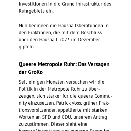
Inves­ti­tionen in die Grüne Infra­struktur des
Ruhr­ge­biets ein.
Nun beginnen die Haus­halts­be­ra­tungen in
den Frak­tionen, die mit dem Beschluss
über den Haus­halt 2023 im Dezember
gipfeln.
Queere Metro­pole Ruhr: Das Versagen
der GroKo
Seit einigen Monaten versu­chen wir die
Politik in der Metro­pole Ruhr zu über­
zeugen, sich stärker für die queere Commu­
nity einzu­setzen. Patrick Voss, grüner Frak­
ti­ons­vor­sit­zender, appel­lierte mit starken
Worten an SPD und CDU, unserem Antrag
zu zustimmen. Dieser sieht eine