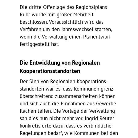
Die dritte Offen­lage des Regio­nal­plans
Ruhr wurde mit großer Mehr­heit
beschlossen. Voraus­sicht­lich wird das
Verfahren um den Jahres­wechsel starten,
wenn die Verwal­tung einen Plan­ent­wurf
fertig­ge­stellt hat.
Die Entwick­lung von Regio­nalen
Kooperationsstandorten
Der Sinn von Regio­nalen Koope­ra­ti­ons­
stand­orten war es, dass Kommunen grenz­
über­schrei­tend zusam­men­ar­beiten können
und sich auch die Einnahmen aus Gewer­be­
flä­chen teilen. Die Vorlage der Verwal­tung
sah dies nun nicht mehr vor. Ingrid Reuter
konkre­ti­sierte dazu, dass es verbind­liche
Rege­lungen bedarf, wie Kommunen bei den