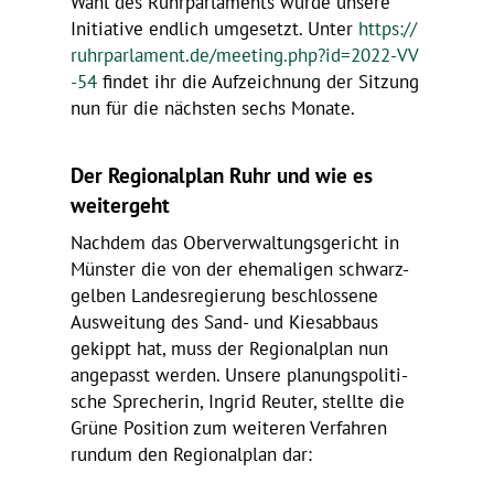
Wahl des Ruhr­par­la­ments wurde unsere
Initia­tive endlich umge­setzt. Unter
https://​
ruhr​par​la​ment​.de/​m​e​e​t​i​n​g​.​p​h​p​?​i​d​=​2​0​2​2​-​V​V​
-54
findet ihr die Aufzeich­nung der Sitzung
nun für die nächsten sechs Monate.
Der Regio­nal­plan Ruhr und wie es
weitergeht
Nachdem das Ober­ver­wal­tungs­ge­richt in
Münster die von der ehema­ligen schwarz-
gelben Landes­re­gie­rung beschlos­sene
Auswei­tung des Sand- und Kies­ab­baus
gekippt hat, muss der Regio­nal­plan nun
ange­passt werden. Unsere planungs­po­li­ti­
sche Spre­cherin, Ingrid Reuter, stellte die
Grüne Posi­tion zum weiteren Verfahren
rundum den Regio­nal­plan dar: