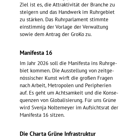
Ziel ist es, die Attrak­ti­vität der Branche zu
stei­gern und das Hand­werk im Ruhr­ge­biet
zu stärken. Das Ruhr­par­la­ment stimmte
einstimmig der Vorlage der Verwal­tung
sowie dem Antrag der GroKo zu.
Mani­festa 16
Im Jahr 2026 soll die Mani­festa ins Ruhr­ge­
biet kommen. Die Ausstel­lung von zeit­ge­
nös­si­scher Kunst wirft die großen Fragen
nach Arbeit, Metro­polen und Peri­phe­rien
auf. Es geht um Acht­sam­keit und die Konse­
quenzen von Globa­li­sie­rung. Für uns Grüne
wird Svenja Nolte­meyer im Aufsichtsrat der
Mani­festa 16 sitzen.
Die Charta Grüne Infrastruktur