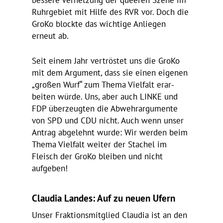
bessere Vernet­zung der queeren Szene im
Ruhr­ge­biet mit Hilfe des RVR vor. Doch die
GroKo blockte das wich­tige Anliegen
erneut ab.
Seit einem Jahr vertröstet uns die GroKo
mit dem Argu­ment, dass sie einen eigenen
„großen Wurf“ zum Thema Viel­falt erar­
beiten würde. Uns, aber auch LINKE und
FDP über­zeugten die Abwehr­ar­gu­mente
von SPD und CDU nicht. Auch wenn unser
Antrag abge­lehnt wurde: Wir werden beim
Thema Viel­falt weiter der Stachel im
Fleisch der GroKo bleiben und nicht
aufgeben!
Claudia Landes: Auf zu neuen Ufern
Unser Frak­ti­ons­mit­glied Claudia ist an den