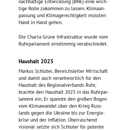
nach­hal­tige Entwick­lung (BNE) eine wich­
tige Rolle zukommen zu lassen. Klima­an­
pas­sung und Klima­ge­rech­tig­keit müssten
Hand in Hand gehen.
Die Charta Grüne Infra­struktur wurde vom
Ruhr­par­la­ment einstimmig verabschiedet.
Haus­halt 2023
Markus Schlüter, Bereichs­leiter Wirt­schaft
und damit auch verant­wort­lich für den
Haus­halt des Regio­nal­ver­bands Ruhr,
brachte den Haus­halt 2023 in das Ruhr­par­
la­ment ein. Er spannte den großen Bogen
vom Klima­wandel über den Krieg Russ­
lands gegen die Ukraine bis zur Ener­gie­
krise und der Infla­tion. Über­ra­schend
visionär setzte sich Schlüter für potente