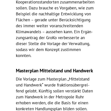
Koope­ra­ti­ons­stand­orten zusam­men­ar­beiten
sollen. Dazu brauche es Vorgaben, wie zum
Beispiel die nach­hal­tige Entwick­lung von
Flächen – gerade unter Berück­sich­ti­gung
des immer weiter voran­schrei­tenden
Klima­wan­dels – aussehen kann. Ein Ergän­
zungs­an­trag der GroKo verbes­serte an
dieser Stelle die Vorlage der Verwal­tung,
sodass wir dem Konzept zustimmen
konnten.
Master­plan Mittel­stand und Handwerk
Die Vorlage zum Master­plan „Mittel­stand
und Hand­werk“ wurde frak­ti­ons­über­grei­
fend gelobt. Künftig sollen verstärkt Daten
zum Hand­werk in der Metro­pole Ruhr
erhoben werden, die die Basis für einen
konkreten Hand­lungs­plan bilden sollen.