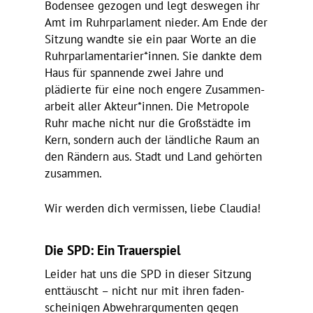
Bodensee gezogen und legt deswegen ihr
Amt im Ruhr­par­la­ment nieder. Am Ende der
Sitzung wandte sie ein paar Worte an die
Ruhrparlamentarier*innen. Sie dankte dem
Haus für span­nende zwei Jahre und
plädierte für eine noch engere Zusam­men­
ar­beit aller Akteur*innen. Die Metro­pole
Ruhr mache nicht nur die Groß­städte im
Kern, sondern auch der länd­liche Raum an
den Rändern aus. Stadt und Land gehörten
zusammen.
Wir werden dich vermissen, liebe Claudia!
Die SPD: Ein Trauerspiel
Leider hat uns die SPD in dieser Sitzung
enttäuscht – nicht nur mit ihren faden­
schei­nigen Abwehr­ar­gu­menten gegen