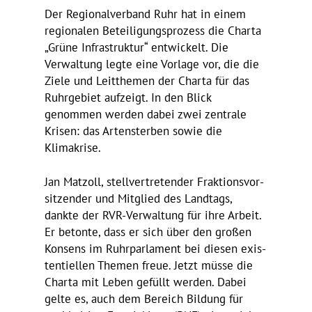
Der Regio­nal­ver­band Ruhr hat in einem
regio­nalen Betei­li­gungs­pro­zess die Charta
„Grüne Infra­struktur“ entwi­ckelt. Die
Verwal­tung legte eine Vorlage vor, die die
Ziele und Leit­themen der Charta für das
Ruhr­ge­biet aufzeigt. In den Blick
genommen werden dabei zwei zentrale
Krisen: das Arten­sterben sowie die
Klimakrise.
Jan Matzoll, stell­ver­tre­tender Frak­ti­ons­vor­
sit­zender und Mitglied des Land­tags,
dankte der RVR-Verwal­tung für ihre Arbeit.
Er betonte, dass er sich über den großen
Konsens im Ruhr­par­la­ment bei diesen exis­
ten­ti­ellen Themen freue. Jetzt müsse die
Charta mit Leben gefüllt werden. Dabei
gelte es, auch dem Bereich Bildung für