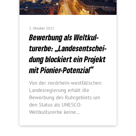
2. Oktober 2021
Bewer­bung als Welt­kul­
tur­erbe: „Landes­ent­schei­
dung blockiert ein Projekt
mit Pionier-Potenzial“
Von der nordrhein-westfälischen
Landesregierung erhält die
Bewerbung des Ruhrgebiets um
den Status als UNESCO-
Weltkulturerbe keine…