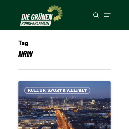
Hit enter to search or ESC to close
Tag
NRW
KULTUR, SPORT & VIELFALT