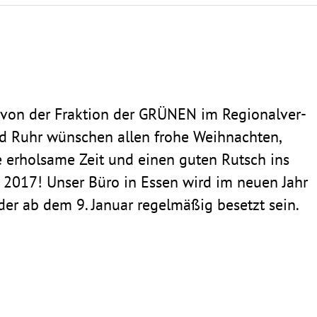
e
 von der Frak­tion der GRÜNEN im Regio­nal­ver­
d Ruhr wünschen allen frohe Weih­nachten,
e erhol­same Zeit und einen guten Rutsch ins
r 2017! Unser Büro in Essen wird im neuen Jahr
der ab dem 9. Januar regel­mäßig besetzt sein.