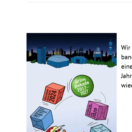
Hit enter to search or ESC to clos
Wir
ban
ein
Jah
wie