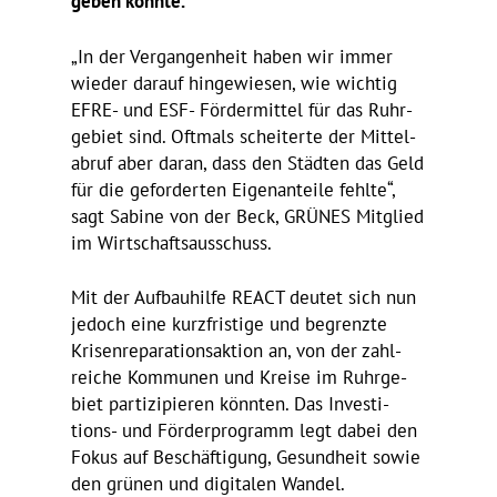
geben könnte.
„In der Vergan­gen­heit haben wir immer
wieder darauf hinge­wiesen, wie wichtig
EFRE- und ESF- Förder­mittel für das Ruhr­
ge­biet sind. Oftmals schei­terte der Mittel­
abruf aber daran, dass den Städten das Geld
für die gefor­derten Eigen­an­teile fehlte“,
sagt Sabine von der Beck, GRÜNES Mitglied
im Wirtschaftsausschuss.
Mit der Aufbau­hilfe REACT deutet sich nun
jedoch eine kurz­fris­tige und begrenzte
Krisen­re­pa­ra­ti­ons­ak­tion an, von der zahl­
reiche Kommunen und Kreise im Ruhr­ge­
biet parti­zi­pieren könnten. Das Inves­ti­
tions- und Förder­pro­gramm legt dabei den
Fokus auf Beschäf­ti­gung, Gesund­heit sowie
den grünen und digi­talen Wandel.