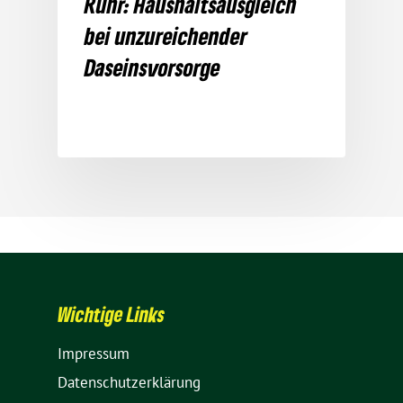
Ruhr: Haus­halts­aus­gleich
bei unzu­rei­chender
Daseinsvorsorge
Wich­tige Links
Impressum
Daten­schutz­er­klä­rung