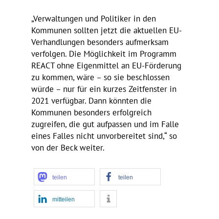
„Verwal­tungen und Poli­tiker in den
Kommunen sollten jetzt die aktu­ellen EU-
Verhand­lungen beson­ders aufmerksam
verfolgen. Die Möglich­keit im Programm
REACT ohne Eigen­mittel an EU-Förde­rung
zu kommen, wäre – so sie beschlossen
würde – nur für ein kurzes Zeit­fenster in
2021 verfügbar. Dann könnten die
Kommunen beson­ders erfolg­reich
zugreifen, die gut aufpassen und im Falle
eines Falles nicht unvor­be­reitet sind,“ so
von der Beck weiter.
teilen
teilen
mitteilen