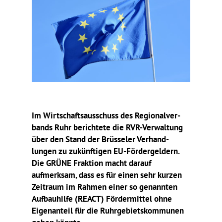
Im Wirt­schafts­aus­schuss des Regio­nal­ver­
bands Ruhr berich­tete die RVR-Verwal­tung
über den Stand der Brüs­seler Verhand­
lungen zu zukünf­tigen EU-Förder­gel­dern.
Die GRÜNE Frak­tion macht darauf
aufmerksam, dass es für einen sehr kurzen
Zeit­raum im Rahmen einer so genannten
Aufbau­hilfe (REACT) Förder­mittel ohne
Eigen­an­teil für die Ruhr­ge­biets­kom­munen