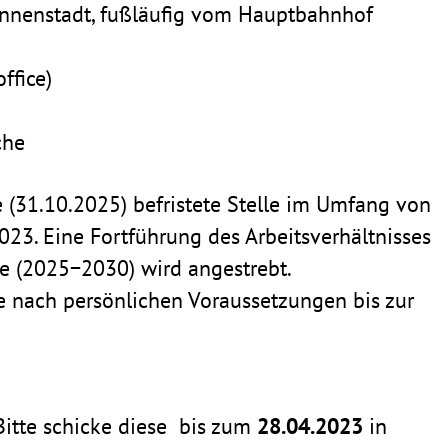
nnen­stadt, fußläufig vom Haupt­bahnhof
f­fice)
che
 (31.10.2025) befris­tete Stelle im Umfang von
3. Eine Fort­füh­rung des Arbeits­ver­hält­nisses
ode (2025−2030) wird angestrebt.
nach persön­li­chen Voraus­set­zungen bis zur
itte schicke diese
bis zum
28.04.2023
in