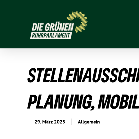
STEL­LEN­AUS­SC
PLANUNG, MOBI­
29. März 2023
Allgemein