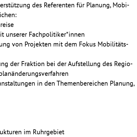
r­stüt­zung des Refe­renten für Planung, Mobi­
ichen:
kreise
eit unserer Fachpolitiker*innen
­tung von Projekten mit dem Fokus Mobi­li­täts­
ng der Frak­tion bei der Aufstel­lung des Regio­
lplanänderungsverfahren
an­stal­tungen in den Themen­be­rei­chen Planung,
truk­turen im Ruhrgebiet