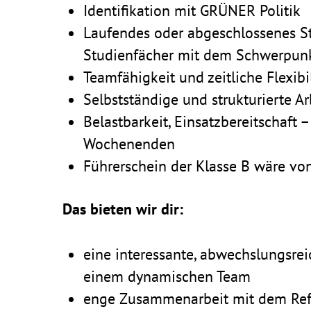
Iden­ti­fi­ka­tion mit GRÜNER Politik
Laufendes oder abge­schlos­senes 
Studi­en­fä­cher mit dem Schwer­punk
Team­fä­hig­keit und zeit­liche Flexibi
Selbst­stän­dige und struk­tu­rierte 
Belast­bar­keit, Einsatz­be­reit­scha
Wochenenden
Führer­schein der Klasse B wäre von
Das bieten wir dir:
eine inter­es­sante, abwechs­lungs­re
einem dyna­mi­schen Team
enge Zusam­men­ar­beit mit dem Ref