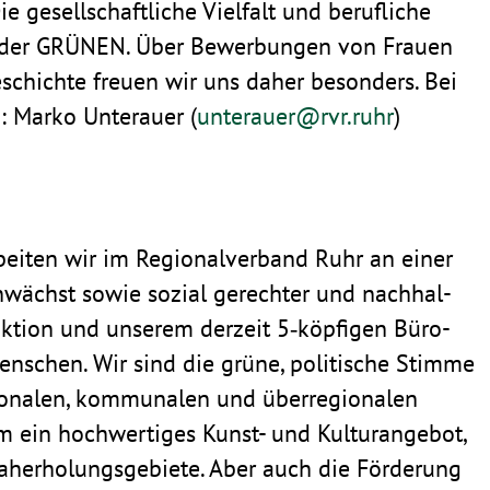
Die gesell­schaft­liche Viel­falt und beruf­liche
iel der GRÜNEN. Über Bewer­bungen von Frauen
­schichte freuen wir uns daher beson­ders. Bei
: Marko Unter­auer (
unterauer@​rvr.​ruhr
)
rbeiten wir im Regio­nal­ver­band Ruhr an einer
­wächst sowie sozial gerechter und nach­hal­
ak­tion und unserem derzeit 5‑köpfigen Büro­
enschen. Wir sind die grüne, poli­ti­sche Stimme
­nalen, kommu­nalen und über­re­gio­nalen
ein hoch­wer­tiges Kunst- und Kultur­angebot,
herho­lungs­ge­biete. Aber auch die Förde­rung