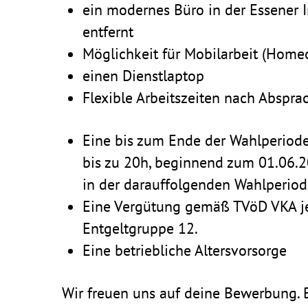
ein modernes Büro in der Essener I
entfernt
Möglich­keit für Mobil­ar­beit (Home­o
einen Dienst­laptop
Flexible Arbeits­zeiten nach Abspra
Eine bis zum Ende der Wahl­pe­riode
bis zu 20h, begin­nend zum 01.06.202
in der darauf­fol­genden Wahl­pe­ri
Eine Vergü­tung gemäß TVöD VKA je 
Entgelt­gruppe 12.
Eine betrieb­liche Altersvorsorge
Wir freuen uns auf deine Bewer­bung. B