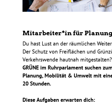
Mitarbeiter*in für Planung
Du hast Lust an der räum­li­chen Weiter­
Der Schutz von Frei­flä­chen und Grün­
Verkehrs­wende hautnah mitge­stalten?
GRÜNE im Ruhr­par­la­ment suchen zu
Planung, Mobi­lität & Umwelt mit eine
20 Stunden.
Diese Aufgaben erwarten dich: