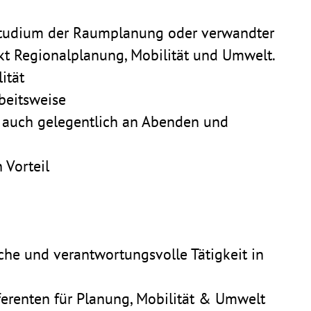
Studium der Raum­pla­nung oder verwandter
t Regio­nal­pla­nung, Mobi­lität und Umwelt.
lität
Arbeitsweise
ft – auch gele­gent­lich an Abenden und
 Vorteil
iche und verant­wor­tungs­volle Tätig­keit in
e­renten für Planung, Mobi­lität & Umwelt