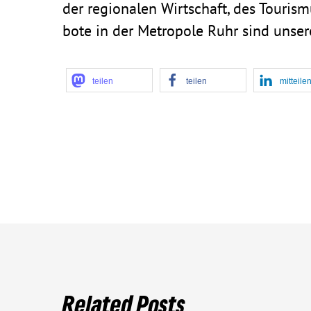
der regio­nalen Wirt­schaft, des Tourismu
bote in der Metro­pole Ruhr sind unsere 
teilen
teilen
mitteile
Related Posts