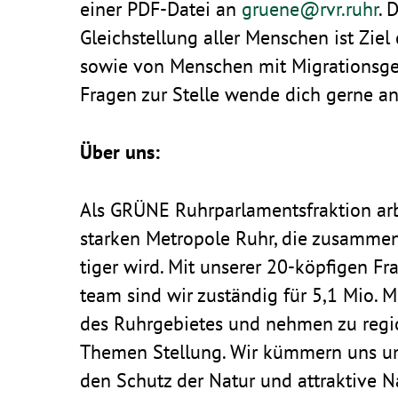
einer PDF-Datei an
gruene@​rvr.​ruhr
. 
Gleich­stel­lung aller Menschen ist Z
sowie von Menschen mit Migra­ti­ons­ge
Fragen zur Stelle wende dich gerne an
Über uns:
Als GRÜNE Ruhr­par­la­ments­frak­tion a
starken Metro­pole Ruhr, die zusam­men
tiger wird. Mit unserer 20-köpfigen Fr
team sind wir zuständig für 5,1 Mio. M
des Ruhr­ge­bietes und nehmen zu regio
Themen Stel­lung. Wir kümmern uns um 
den Schutz der Natur und attrak­tive Na