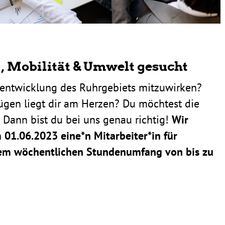
, Mobi­lität & Umwelt gesucht
ent­wick­lung des Ruhr­ge­biets mitzu­wirken?
zügen liegt dir am Herzen? Du möch­test die
 Dann bist du bei uns genau richtig!
Wir
m
01.06.2023
eine*n Mitarbeiter*in für
m wöchent­li­chen Stun­den­um­fang von bis zu