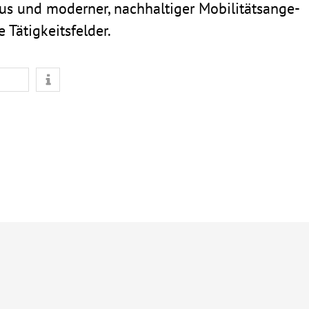
s und moderner, nach­hal­tiger Mobi­li­täts­an­ge­
Tätig­keits­felder.
n