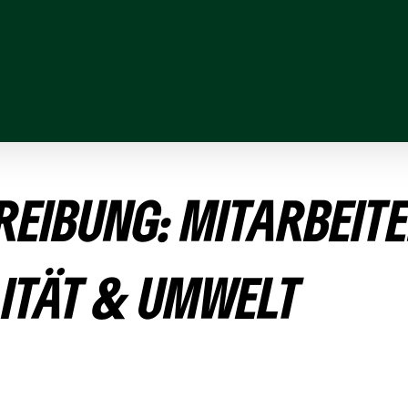
HREI­BUNG: MITARBEIT
LITÄT & UMWELT