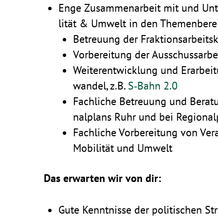
Enge Zusam­men­ar­beit mit und Unte
lität & Umwelt in den Themenbere
Betreuung der Frak­ti­ons­ar­beits­
Vorbe­rei­tung der Ausschuss­ar­b
Weiter­ent­wick­lung und Erar­bei
wandel, z.B.
S‑Bahn 2.0
Fach­liche Betreuung und Bera­tu
nal­plans Ruhr und bei Regiona
Fach­liche Vorbe­rei­tung von Ver
Mobi­lität und Umwelt
Das erwarten wir von dir:
Gute Kennt­nisse der poli­ti­schen S