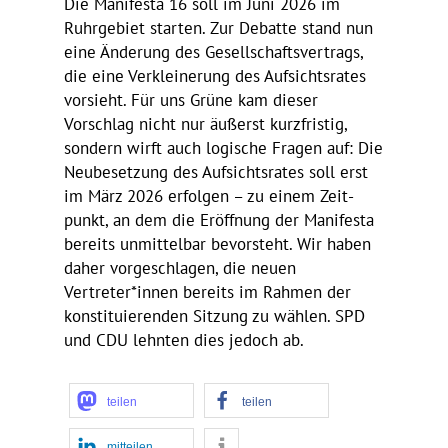
Die Mani­festa 16 soll im Juni 2026 im
Ruhr­ge­biet starten. Zur Debatte stand nun
eine Ände­rung des Gesell­schafts­ver­trags,
die eine Verklei­ne­rung des Aufsichts­rates
vorsieht. Für uns Grüne kam dieser
Vorschlag nicht nur äußerst kurz­fristig,
sondern wirft auch logi­sche Fragen auf: Die
Neube­set­zung des Aufsichts­rates soll erst
im März 2026 erfolgen – zu einem Zeit­
punkt, an dem die Eröff­nung der Mani­festa
bereits unmit­telbar bevor­steht. Wir haben
daher vorge­schlagen, die neuen
Vertreter*innen bereits im Rahmen der
konsti­tu­ie­renden Sitzung zu wählen. SPD
und CDU lehnten dies jedoch ab.
teilen
teilen
mitteilen