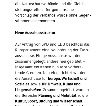
die Natur­schutz­ver­bände und die Gleich­
stel­lungs­stellen. Der gemein­same
Vorschlag der Verbände wurde ohne Gegen­
stimmen angenommen.
Neue Ausschuss­struktur
Auf Antrag von SPD und CDU beschloss das
Ruhr­par­la­ment eine Neuord­nung der Fach­
aus­schüsse. Einige Ausschüsse wurden
zusam­men­ge­legt, andere neu gebildet –
insge­samt entstehen nun acht vorbe­ra­
tende Gremien. Neu einge­richtet wurden
die Ausschüsse für
Europa, Wirt­schaft und
Soziales
sowie für
Umwelt, Klima und
Liegen­schaften
. Zusam­men­ge­führt wurden
die Bereiche
Planung und Mobi­lität
sowie
Kultur, Sport, Bildung und Wissen­schaft
.