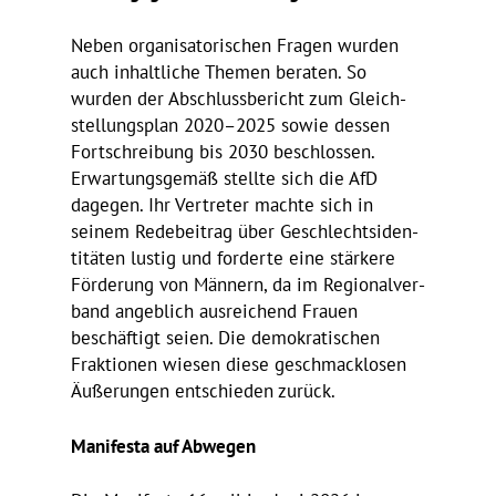
Neben orga­ni­sa­to­ri­schen Fragen wurden
auch inhalt­liche Themen beraten. So
wurden der Abschluss­be­richt zum Gleich­
stel­lungs­plan 2020–2025 sowie dessen
Fort­schrei­bung bis 2030 beschlossen.
Erwar­tungs­gemäß stellte sich die AfD
dagegen. Ihr Vertreter machte sich in
seinem Rede­bei­trag über Geschlechts­iden­
ti­täten lustig und forderte eine stär­kere
Förde­rung von Männern, da im Regio­nal­ver­
band angeb­lich ausrei­chend Frauen
beschäf­tigt seien. Die demo­kra­ti­schen
Frak­tionen wiesen diese geschmack­losen
Äuße­rungen entschieden zurück.
Mani­festa auf Abwegen