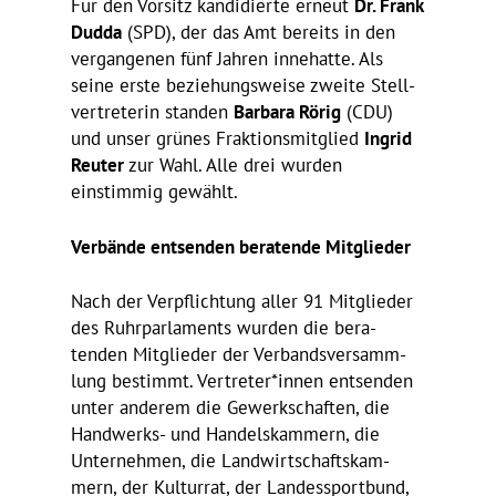
Für den Vorsitz kandi­dierte erneut
Dr. Frank
Dudda
(SPD), der das Amt bereits in den
vergan­genen fünf Jahren inne­hatte. Als
seine erste bezie­hungs­weise zweite Stell­
ver­tre­terin standen
Barbara Rörig
(CDU)
und unser grünes Frak­ti­ons­mit­glied
Ingrid
Reuter
zur Wahl. Alle drei wurden
einstimmig gewählt.
Verbände entsenden bera­tende Mitglieder
Nach der Verpflich­tung aller 91 Mitglieder
des Ruhr­par­la­ments wurden die bera­
tenden Mitglieder der Verbands­ver­samm­
lung bestimmt. Vertreter*innen entsenden
unter anderem die Gewerk­schaften, die
Hand­werks- und Handels­kam­mern, die
Unter­nehmen, die Land­wirt­schafts­kam­
mern, der Kulturrat, der Landes­sport­bund,