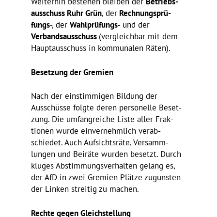
Weiterhin bestehen bleiben der
Betriebs­
aus­schuss Ruhr Grün
, der
Rech­nungs­prü­
fungs
-, der
Wahl­prü­fungs
- und der
Verbands­aus­schuss
(vergleichbar mit dem
Haupt­aus­schuss in kommu­nalen Räten).
Beset­zung der Gremien
Nach der einstim­migen Bildung der
Ausschüsse folgte deren perso­nelle Beset­
zung. Die umfang­reiche Liste aller Frak­
tionen wurde einver­nehm­lich verab­
schiedet. Auch Aufsichts­räte, Versamm­
lungen und Beiräte wurden besetzt. Durch
kluges Abstim­mungs­ver­halten gelang es,
der AfD in zwei Gremien Plätze zugunsten
der Linken streitig zu machen.
Rechte gegen Gleichstellung