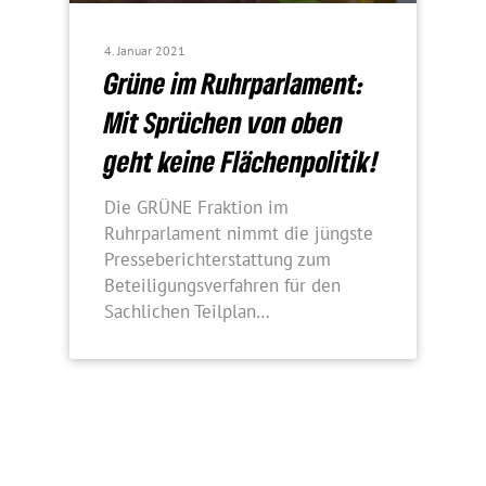
4. Januar 2021
Grüne im Ruhr­par­la­ment:
Mit Sprü­chen von oben
geht keine Flächenpolitik!
Die GRÜNE Fraktion im
Ruhrparlament nimmt die jüngste
Presseberichterstattung zum
Beteiligungsverfahren für den
Sachlichen Teilplan…