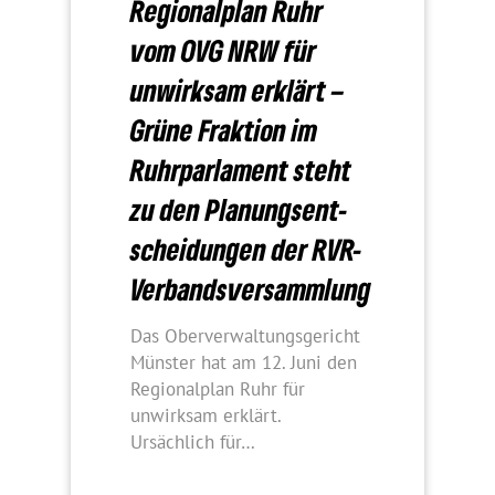
Regio­nal­plan Ruhr
vom OVG NRW für
unwirksam erklärt –
Grüne Frak­tion im
Ruhr­par­la­ment steht
zu den Planungs­ent­
schei­dungen der RVR-
Verbandsversammlung
Das Oberverwaltungsgericht
Münster hat am 12. Juni den
Regionalplan Ruhr für
unwirksam erklärt.
Ursächlich für…