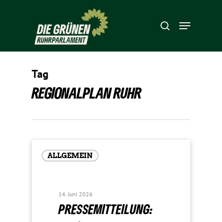
Hit enter to search or ESC to close
Tag
REGIONALPLAN RUHR
ALLGEMEIN
14. Juni 2026
PRES­SE­MIT­TEI­LUNG: